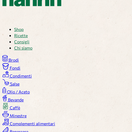
Shop
Ricette
Consigli
Chi siamo
Brodi
Fondi
Condimenti
Salse
Olio / Aceto
Bevande
Caffè
Minestre
Complementi alimentari
Benessere