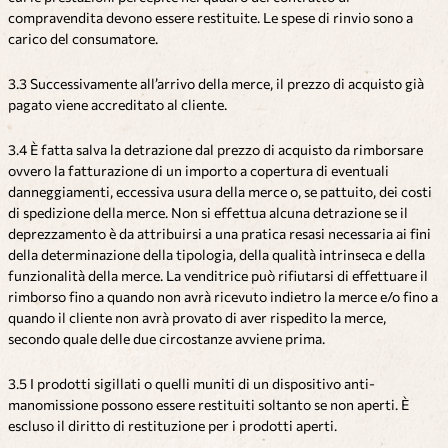
compravendita devono essere restituite. Le spese di rinvio sono a
carico del consumatore.
3.3 Successivamente all’arrivo della merce, il prezzo di acquisto già
pagato viene accreditato al cliente.
3.4 È fatta salva la detrazione dal prezzo di acquisto da rimborsare
ovvero la fatturazione di un importo a copertura di eventuali
danneggiamenti, eccessiva usura della merce o, se pattuito, dei costi
di spedizione della merce. Non si effettua alcuna detrazione se il
deprezzamento è da attribuirsi a una pratica resasi necessaria ai fini
della determinazione della tipologia, della qualità intrinseca e della
funzionalità della merce. La venditrice può rifiutarsi di effettuare il
rimborso fino a quando non avrà ricevuto indietro la merce e/o fino a
quando il cliente non avrà provato di aver rispedito la merce,
secondo quale delle due circostanze avviene prima.
3.5 I prodotti sigillati o quelli muniti di un dispositivo anti-
manomissione possono essere restituiti soltanto se non aperti. È
escluso il diritto di restituzione per i prodotti aperti.