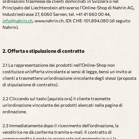
ordinazioni trasmesse da clienti domiciliati in Svizzera o nel
Principato del Liechtenstein attraverso l’Online-Shop di Nahrin AG,
Industriestrasse 27, 6060 Sarnen, tel. +41 41 660 00 44,
info@nahrin.ch
, www.nahrin.ch, IDI: CHE-101.894.080 (di seguito
Nahrin).
2. Offerta e stipulazione di contratto
2.1 La rappresentazione dei prodotti nell’Online-Shop non
costituisce un’offerta vincolante ai sensi di legge, bensì un invito ai
clienti a trasmettere un’ordinazione vincolante degli stessi (proposta
di stipulazione di contratto).
2.2 Cliccando sul tasto [aquista ora] il cliente trasmette
un’ordinazione vincolante dei prodotti elencati nella pagina di
ordinazione.
2.3 Immediatamente dopo il ricevimento dell’ordinazione, la
venditrice ne dà conferma tramite e-mail. Il contratto di
compravendita è posto in essere solo nel momento in cui la