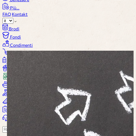
Più…
FAQ
Kontakt
Brodi
Fondi
Condimenti
Salse
Olio / Aceto
Bevande
Caffè
Minestre
Complementi alimentari
Benessere
Più…
Carrello
Suchen