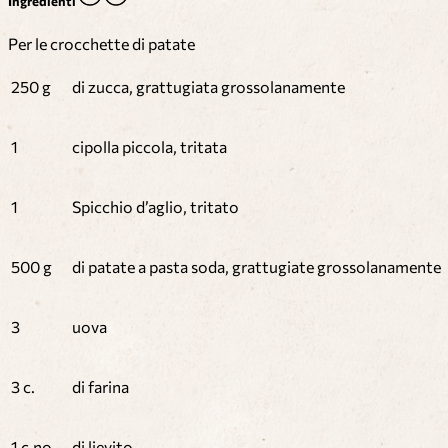
Ingredienti
Per le crocchette di patate
250 g
di zucca, grattugiata grossolanamente
1
cipolla piccola, tritata
1
Spicchio d’aglio, tritato
500 g
di patate a pasta soda, grattugiate grossolanamente
3
uova
3 c.
di farina
1 c.no
di lievito