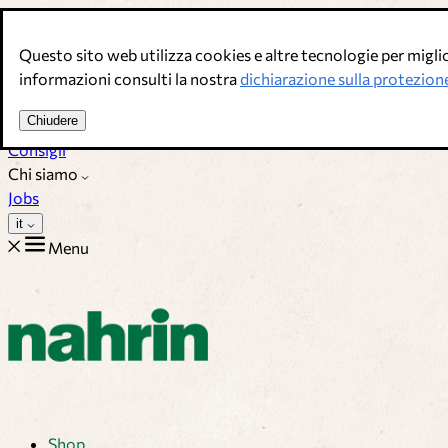
Salta al contenuto
Questo sito web utilizza cookies e altre tecnologie per miglior
Brodi, condimenti & complementi alimentari. Qualità svizzera.
informazioni consulti la nostra
dichiarazione sulla protezione
Assistenza Clienti
Chiudere
Ricette
Consigli
Chi siamo
Jobs
it
Menu
Shop