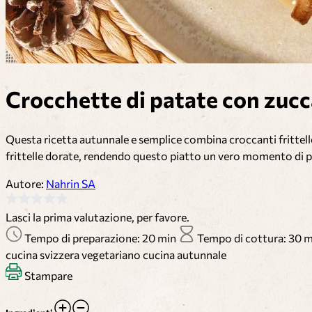
Crocchette di patate con zucca
Questa ricetta autunnale e semplice combina croccanti frittelle
frittelle dorate, rendendo questo piatto un vero momento di pi
Autore:
Nahrin SA
Lasci la prima valutazione, per favore.
Tempo di preparazione: 20 min
Tempo di cottura: 30 
cucina svizzera
vegetariano
cucina autunnale
Stampare