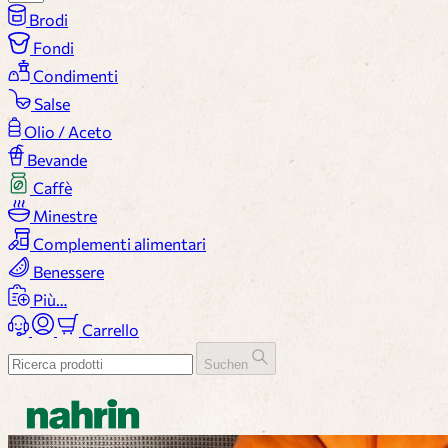
Brodi
Fondi
Condimenti
Salse
Olio / Aceto
Bevande
Caffè
Minestre
Complementi alimentari
Benessere
Più…
Carrello
Suchen