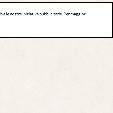
 e le nostre iniziative pubblicitarie. Per maggiori