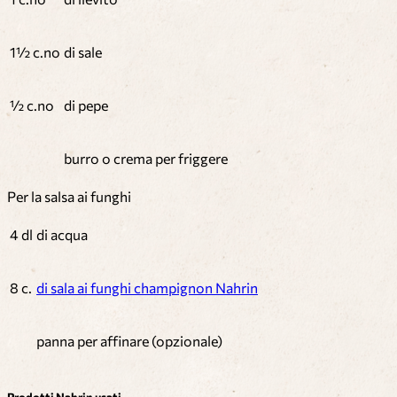
1½ c.no
di sale
½ c.no
di pepe
burro o crema per friggere
Per la salsa ai funghi
4 dl
di acqua
8 c.
di sala ai funghi champignon Nahrin
panna per affinare (opzionale)
Prodotti Nahrin usati