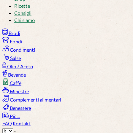
Ricette
Consigli
Chi siamo
Brodi
Fondi
Condimenti
Salse
Olio / Aceto
Bevande
Caffè
Minestre
Complementi alimentari
Benessere
Più…
FAQ
Kontakt