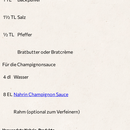
1½ TL
Salz
½ TL
Pfeffer
Bratbutter oder Bratcrème
Für die Champignonsauce
4 dl
Wasser
8 EL
Nahrin Champignon Sauce
Rahm (optional zum Verfeinern)
Verwendete Nahrin-Produkte