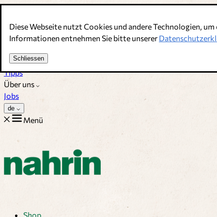
Direkt zum Inhalt
Diese Webseite nutzt Cookies und andere Technologien, um 
Bouillons, Gewürze & Nahrungsergänzung. Schweizer Qualitä
Informationen entnehmen Sie bitte unserer
Datenschutzerkl
Kundenservice
Schliessen
Rezepte
Tipps
Über uns
Jobs
de
Menü
Shop