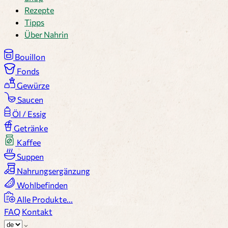
Rezepte
Tipps
Über Nahrin
Bouillon
Fonds
Gewürze
Saucen
Öl / Essig
Getränke
Kaffee
Suppen
Nahrungsergänzung
Wohlbefinden
Alle Produkte...
FAQ
Kontakt