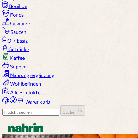
Bouillon
Fonds
Gewürze
Saucen
Öl / Essig
Getränke
Kaffee
Suppen
Nahrungsergänzung
Wohlbefinden
Alle Produkte...
Warenkorb
Suchen