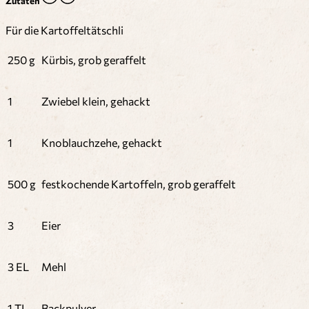
Zutaten
Für die Kartoffeltätschli
250 g
Kürbis, grob geraffelt
1
Zwiebel klein, gehackt
1
Knoblauchzehe, gehackt
500 g
festkochende Kartoffeln, grob geraffelt
3
Eier
3 EL
Mehl
1 TL
Backpulver