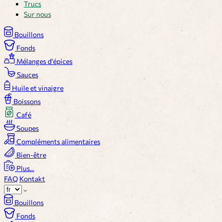
Trucs
Sur nous
Bouillons
Fonds
Mélanges d'épices
Sauces
Huile et vinaigre
Boissons
Café
Soupes
Compléments alimentaires
Bien-être
Plus...
FAQ
Kontakt
Bouillons
Fonds