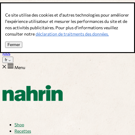
Allez au contenu
Ce site utilise des cookies et d'autres technologies pour améliorer
Bouillons, épices & compléments alimentaires. Qualité suisse.
l'expérience utilisateur et mesurer les performances du site et de
nos activités publicitaires. Pour plus d'informations veuillez
Service client
consulter notre
déclaration de traitments des données.
Recettes
Trucs
Fermer
Sur nous
Jobs
fr
Menu
Shop
Recettes