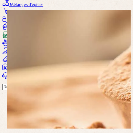
Mélanges d'épices
Sauces
Huile et vinaigre
Boissons
Café
Soupes
Compléments alimentaires
Bien-être
Plus...
Panier
Suchen