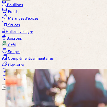
Bouillons
Fonds
Mélanges d'épices
Sauces
Huile et vinaigre
Boissons
Café
Soupes
Compléments alimentaires
Bien-être
Plus...
Panier
Suchen