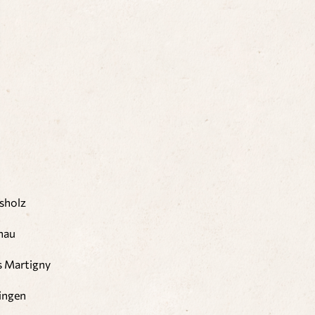
sholz
nau
s Martigny
ingen