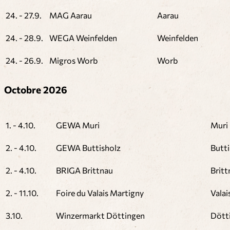
24. - 27.9.
MAG Aarau
Aarau
24. - 28.9.
WEGA Weinfelden
Weinfelden
24. - 26.9.
Migros Worb
Worb
Octobre 2026
1. - 4.10.
GEWA Muri
Muri
2. - 4.10.
GEWA Buttisholz
Butti
2. - 4.10.
BRIGA Brittnau
Britt
2. - 11.10.
Foire du Valais Martigny
Valai
3.10.
Winzermarkt Döttingen
Dött