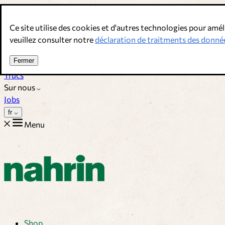
Allez au contenu
Ce site utilise des cookies et d'autres technologies pour amél
Bouillons, épices & compléments alimentaires. Qualité suisse.
veuillez consulter notre
déclaration de traitments des donné
Service client
Fermer
Recettes
Trucs
Sur nous
Jobs
fr
Menu
Shop