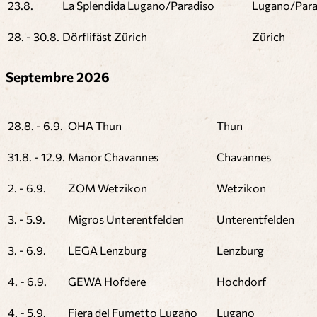
23.8.
La Splendida Lugano/Paradiso
Lugano/Para
28. - 30.8.
Dörflifäst Zürich
Zürich
Septembre 2026
28.8. - 6.9.
OHA Thun
Thun
31.8. - 12.9.
Manor Chavannes
Chavannes
2. - 6.9.
ZOM Wetzikon
Wetzikon
3. - 5.9.
Migros Unterentfelden
Unterentfelden
3. - 6.9.
LEGA Lenzburg
Lenzburg
4. - 6.9.
GEWA Hofdere
Hochdorf
4. - 5.9.
Fiera del Fumetto Lugano
Lugano