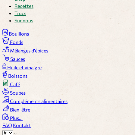
Recettes
Trucs
Sur nous
Bouillons
Fonds
Mélanges d'épices
Sauces
Huile et vinaigre
Boissons
Café
Soupes
Compléments alimentaires
Bien-être
Plus...
FAQ
Kontakt