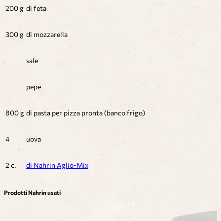
200 g
di feta
300 g
di mozzarella
sale
pepe
800 g
di pasta per pizza pronta (banco frigo)
4
uova
2 c.
di Nahrin Aglio-Mix
Prodotti Nahrin usati