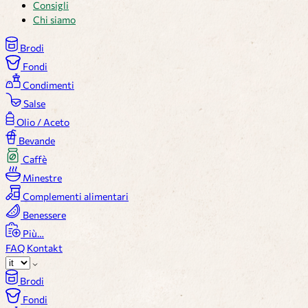
Consigli
Chi siamo
Brodi
Fondi
Condimenti
Salse
Olio / Aceto
Bevande
Caffè
Minestre
Complementi alimentari
Benessere
Più…
FAQ
Kontakt
Brodi
Fondi