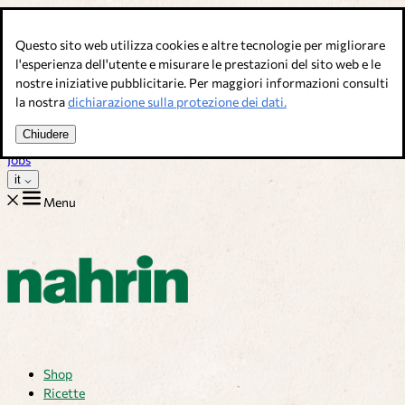
Salta al contenuto
Questo sito web utilizza cookies e altre tecnologie per migliorare
Brodi, condimenti & complementi alimentari. Qualità svizzera.
l'esperienza dell'utente e misurare le prestazioni del sito web e le
nostre iniziative pubblicitarie. Per maggiori informazioni consulti
Assistenza Clienti
la nostra
dichiarazione sulla protezione dei dati.
Ricette
Consigli
Chiudere
Chi siamo
Jobs
it
Menu
Shop
Ricette