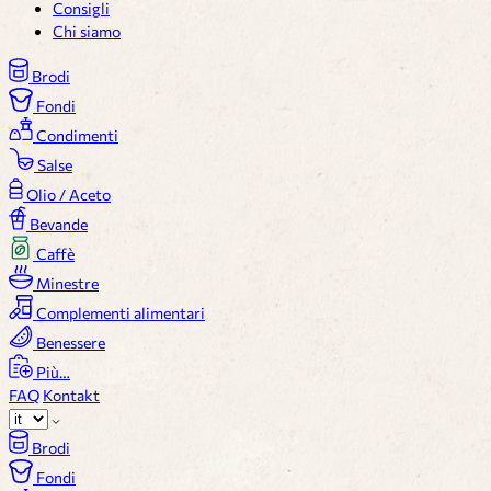
Consigli
Chi siamo
Brodi
Fondi
Condimenti
Salse
Olio / Aceto
Bevande
Caffè
Minestre
Complementi alimentari
Benessere
Più…
FAQ
Kontakt
Brodi
Fondi