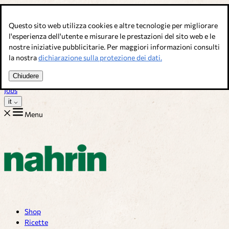
Salta al contenuto
Questo sito web utilizza cookies e altre tecnologie per migliorare
Brodi, condimenti & complementi alimentari. Qualità svizzera.
l'esperienza dell'utente e misurare le prestazioni del sito web e le
nostre iniziative pubblicitarie. Per maggiori informazioni consulti
Assistenza Clienti
la nostra
dichiarazione sulla protezione dei dati.
Ricette
Consigli
Chiudere
Chi siamo
Jobs
it
Menu
Shop
Ricette