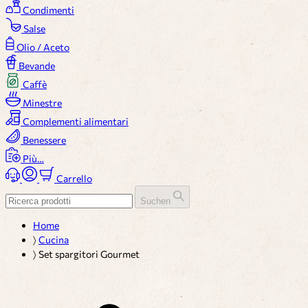
Condimenti
Salse
Olio / Aceto
Bevande
Caffè
Minestre
Complementi alimentari
Benessere
Più…
Carrello
Suchen
Home
〉
Cucina
〉
Set spargitori Gourmet