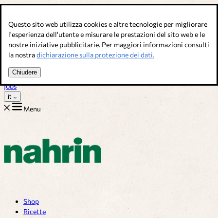
Salta al contenuto
Questo sito web utilizza cookies e altre tecnologie per migliorare
Brodi, condimenti & complementi alimentari. Qualità svizzera.
l'esperienza dell'utente e misurare le prestazioni del sito web e le
nostre iniziative pubblicitarie. Per maggiori informazioni consulti
Assistenza Clienti
la nostra
dichiarazione sulla protezione dei dati.
Ricette
Consigli
Chiudere
Chi siamo
Jobs
it
Menu
Shop
Ricette