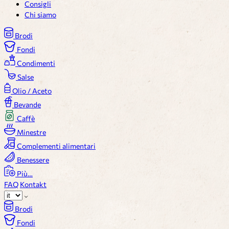
Consigli
Chi siamo
Brodi
Fondi
Condimenti
Salse
Olio / Aceto
Bevande
Caffè
Minestre
Complementi alimentari
Benessere
Più…
FAQ
Kontakt
Brodi
Fondi