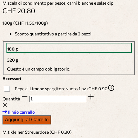
Miscela di condimento per pesce, carni bianche e salse dip
CHF 20.80
180g (CHF 11.56/100g)
Sconto quantitativo a partire da 2 pezzi
180 g
320 g
Questo è un campo obbligatorio.
Accessori
Pepe al Limone spargitore vuoto 1 pz
+
CHF 0.90
Quantità
Il mio carrello
Aggiungi al Carrello
Mit kleiner Streuerdose (CHF 0.30)