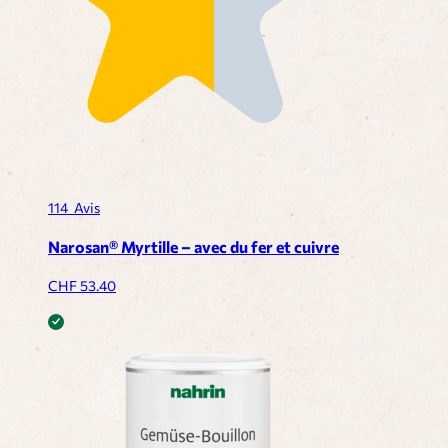
114
Avis
Narosan® Myrtille – avec du fer et cuivre
CHF
53.40