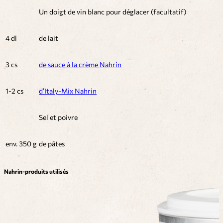
Un doigt de vin blanc pour déglacer (facultatif)
4 dl
de lait
3 cs
de sauce à la crème Nahrin
1-2 cs
d’Italy-Mix Nahrin
Sel et poivre
env. 350 g
de pâtes
Nahrin-produits utilisés