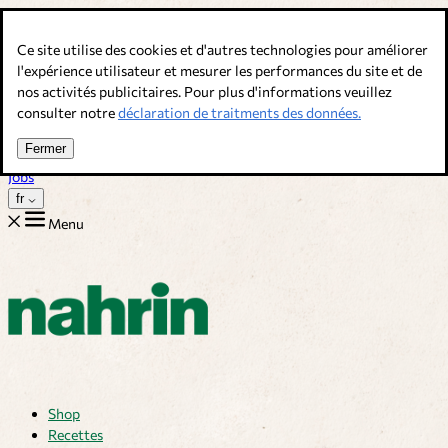
Allez au contenu
Ce site utilise des cookies et d'autres technologies pour améliorer
Bouillons, épices & compléments alimentaires. Qualité suisse.
l'expérience utilisateur et mesurer les performances du site et de
nos activités publicitaires. Pour plus d'informations veuillez
Service client
consulter notre
déclaration de traitments des données.
Recettes
Trucs
Fermer
Sur nous
Jobs
fr
Menu
Shop
Recettes