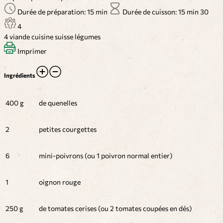
Durée de préparation: 15 min
Durée de cuisson: 15 min
30
4
4
viande
cuisine suisse
légumes
Imprimer
Ingrédients
400 g
de quenelles
2
petites courgettes
6
mini-poivrons (ou 1 poivron normal entier)
1
oignon rouge
250 g
de tomates cerises (ou 2 tomates coupées en dés)