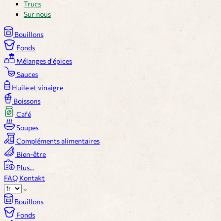
Trucs
Sur nous
Bouillons
Fonds
Mélanges d'épices
Sauces
Huile et vinaigre
Boissons
Café
Soupes
Compléments alimentaires
Bien-être
Plus...
FAQ
Kontakt
Bouillons
Fonds