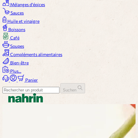
Mélanges d'épices
Sauces
Huile et vinaigre
Boissons
Café
Soupes
Compléments alimentaires
Bien-être
Plus...
Panier
Suchen