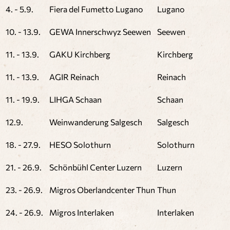
4. - 5.9.
Fiera del Fumetto Lugano
Lugano
10. - 13.9.
GEWA Innerschwyz Seewen
Seewen
11. - 13.9.
GAKU Kirchberg
Kirchberg
11. - 13.9.
AGIR Reinach
Reinach
11. - 19.9.
LIHGA Schaan
Schaan
12.9.
Weinwanderung Salgesch
Salgesch
18. - 27.9.
HESO Solothurn
Solothurn
21. - 26.9.
Schönbühl Center Luzern
Luzern
23. - 26.9.
Migros Oberlandcenter Thun
Thun
24. - 26.9.
Migros Interlaken
Interlaken