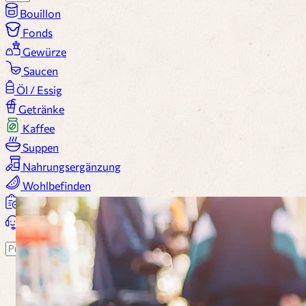
Bouillon
Fonds
Gewürze
Saucen
Öl / Essig
Getränke
Kaffee
Suppen
Nahrungsergänzung
Wohlbefinden
Alle Produkte...
Warenkorb
Suchen