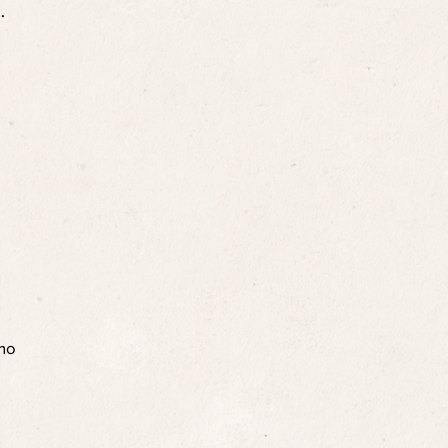
.
ino