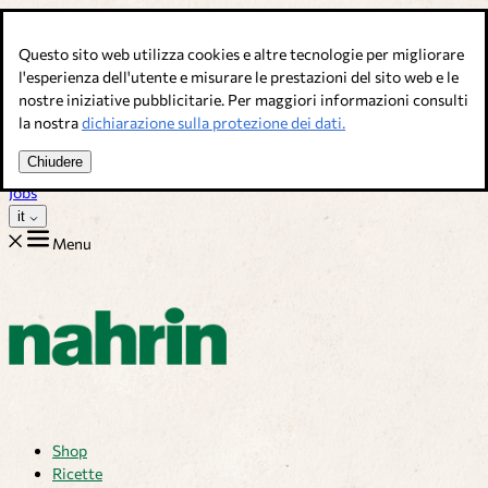
Salta al contenuto
Questo sito web utilizza cookies e altre tecnologie per migliorare
Brodi, condimenti & complementi alimentari. Qualità svizzera.
l'esperienza dell'utente e misurare le prestazioni del sito web e le
nostre iniziative pubblicitarie. Per maggiori informazioni consulti
Assistenza Clienti
la nostra
dichiarazione sulla protezione dei dati.
Ricette
Consigli
Chiudere
Chi siamo
Jobs
it
Menu
Shop
Ricette