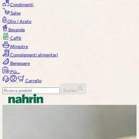
Condimenti
Salse
Olio / Aceto
Bevande
Caffè
Minestre
Complementi alimentari
Benessere
Più…
Carrello
Suchen