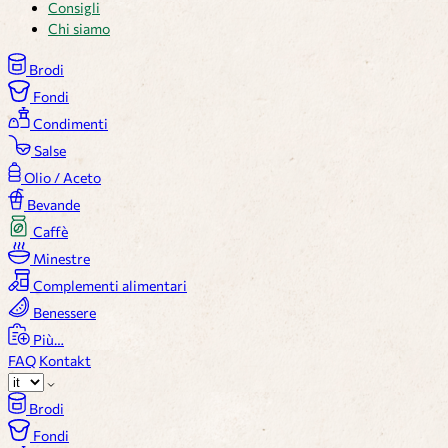
Consigli
Chi siamo
Brodi
Fondi
Condimenti
Salse
Olio / Aceto
Bevande
Caffè
Minestre
Complementi alimentari
Benessere
Più…
FAQ
Kontakt
Brodi
Fondi