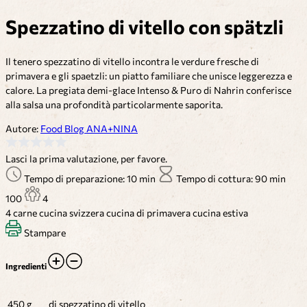
Spezzatino di vitello con spätzli
Il tenero spezzatino di vitello incontra le verdure fresche di
primavera e gli spaetzli: un piatto familiare che unisce leggerezza e
calore. La pregiata demi-glace Intenso & Puro di Nahrin conferisce
alla salsa una profondità particolarmente saporita.
Autore:
Food Blog ANA+NINA
Lasci la prima valutazione, per favore.
Tempo di preparazione: 10 min
Tempo di cottura: 90 min
100
4
4
carne
cucina svizzera
cucina di primavera
cucina estiva
Stampare
Ingredienti
450 g
di spezzatino di vitello