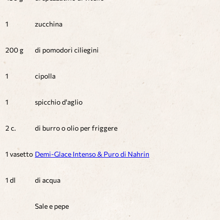
1
zucchina
200 g
di pomodori ciliegini
1
cipolla
1
spicchio d'aglio
2 c.
di burro o olio per friggere
1 vasetto
Demi-Glace Intenso & Puro di Nahrin
1 dl
di acqua
Sale e pepe