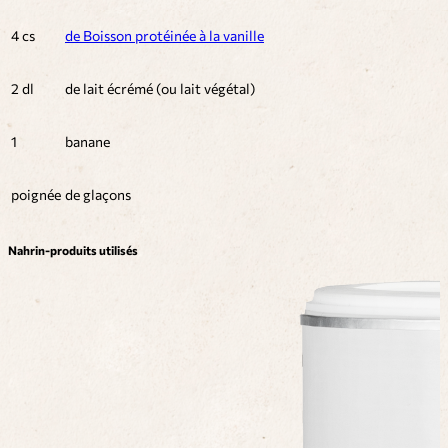
4 cs
de Boisson protéinée à la vanille
2 dl
de lait écrémé (ou lait végétal)
1
banane
poignée
de glaçons
Nahrin-produits utilisés