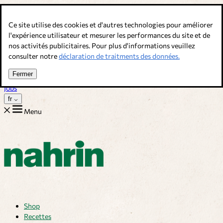
Allez au contenu
Ce site utilise des cookies et d'autres technologies pour améliorer
Bouillons, épices & compléments alimentaires. Qualité suisse.
l'expérience utilisateur et mesurer les performances du site et de
nos activités publicitaires. Pour plus d'informations veuillez
Service client
consulter notre
déclaration de traitments des données.
Recettes
Trucs
Fermer
Sur nous
Jobs
fr
Menu
Shop
Recettes