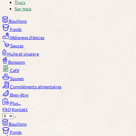
Trucs
Sur nous
Bouillons
Fonds
Mélanges d'épices
Sauces
Huile et vinaigre
Boissons
Café
Soupes
Compléments alimentaires
Bien-être
Plus...
FAQ
Kontakt
Bouillons
Fonds