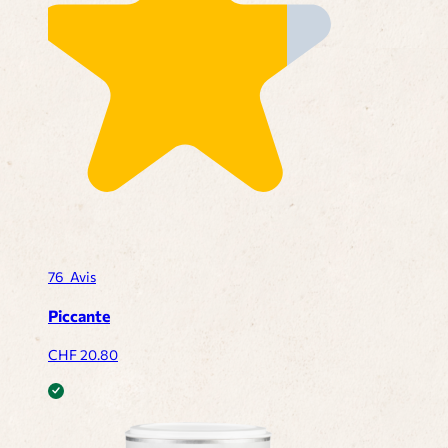
76
Avis
Piccante
CHF
20.80