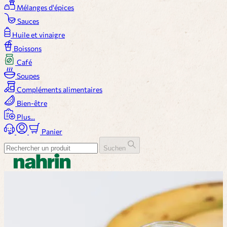
Mélanges d'épices
Sauces
Huile et vinaigre
Boissons
Café
Soupes
Compléments alimentaires
Bien-être
Plus...
Panier
Suchen