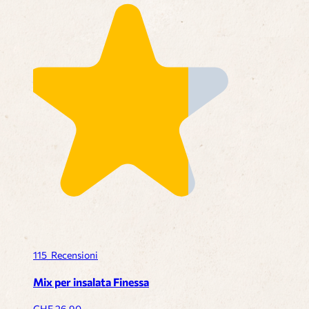
115
Recensioni
Mix per insalata Finessa
CHF
26.90