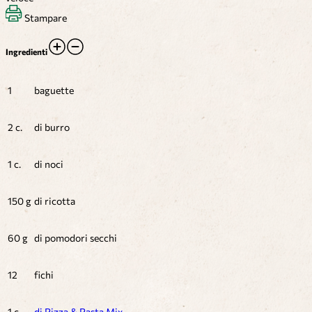
Stampare
Ingredienti
1
baguette
2 c.
di burro
1 c.
di noci
150 g
di ricotta
60 g
di pomodori secchi
12
fichi
1 c.
di Pizza & Pasta Mix