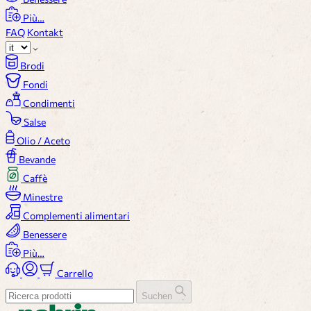
Più…
FAQ
Kontakt
Brodi
Fondi
Condimenti
Salse
Olio / Aceto
Bevande
Caffè
Minestre
Complementi alimentari
Benessere
Più…
Carrello
Suchen