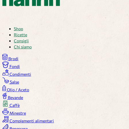
Shop
Ricette
Consigli
Chi siamo
Brodi
Fondi
Condimenti
Salse
Olio / Aceto
Bevande
Caffè
Minestre
Complementi alimentari
Benessere