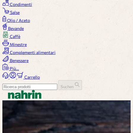
Condimenti
Salse
Olio / Aceto
Bevande
Caffè
Minestre
Complementi alimentari
Benessere
Più…
Carrello
Suchen