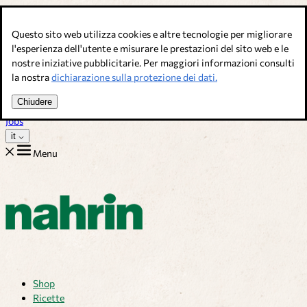
Salta al contenuto
Questo sito web utilizza cookies e altre tecnologie per migliorare
Brodi, condimenti & complementi alimentari. Qualità svizzera.
l'esperienza dell'utente e misurare le prestazioni del sito web e le
nostre iniziative pubblicitarie. Per maggiori informazioni consulti
Assistenza Clienti
la nostra
dichiarazione sulla protezione dei dati.
Ricette
Consigli
Chiudere
Chi siamo
Jobs
it
Menu
Shop
Ricette