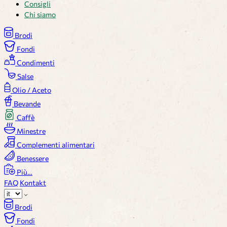
Consigli
Chi siamo
Brodi
Fondi
Condimenti
Salse
Olio / Aceto
Bevande
Caffè
Minestre
Complementi alimentari
Benessere
Più…
FAQ
Kontakt
Brodi
Fondi