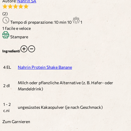
Autore:
Nahrin SA
(2)
Tempo di preparazione: 10 min
10
1
1
facile e veloce
Stampare
Ingredienti
4 EL
Nahrin Protein Shake Banane
Milch oder pflanzliche Alternative (z. B. Hafer- oder
2 dl
Mandeldrink)
1 - 2
ungesüsstes Kakaopulver (je nach Geschmack)
c.ni
Zum Garnieren