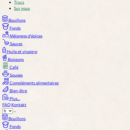
Trucs
Sur nous
Bouillons
Fonds
Mélanges d'épices
Sauces
Huile et vinaigre
Boissons
Café
Soupes
Compléments alimentaires
Bien-être
Plus...
FAQ
Kontakt
Bouillons
Fonds