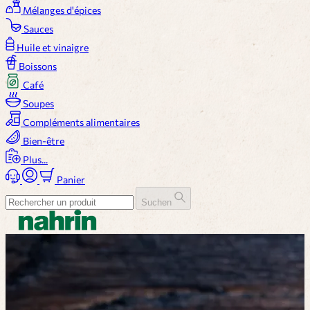
Mélanges d'épices
Sauces
Huile et vinaigre
Boissons
Café
Soupes
Compléments alimentaires
Bien-être
Plus...
Panier
Suchen