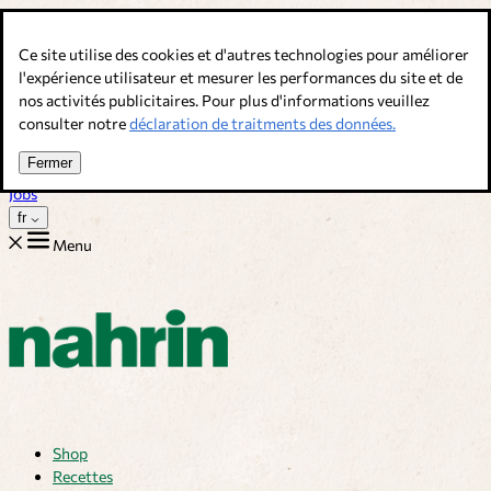
Allez au contenu
Ce site utilise des cookies et d'autres technologies pour améliorer
Bouillons, épices & compléments alimentaires. Qualité suisse.
l'expérience utilisateur et mesurer les performances du site et de
nos activités publicitaires. Pour plus d'informations veuillez
Service client
consulter notre
déclaration de traitments des données.
Recettes
Trucs
Fermer
Sur nous
Jobs
fr
Menu
Shop
Recettes