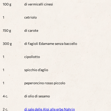
100 g
di vermicelli cinesi
1
cetriolo
150 g
di carote
300 g
di fagioli Edamame senza baccello
1
cipollotto
1
spicchio d’aglio
1
peperoncino rosso piccolo
4 c.
di olio di sesamo
2 c.
di sale delle Alpi alle erbe Nahrin