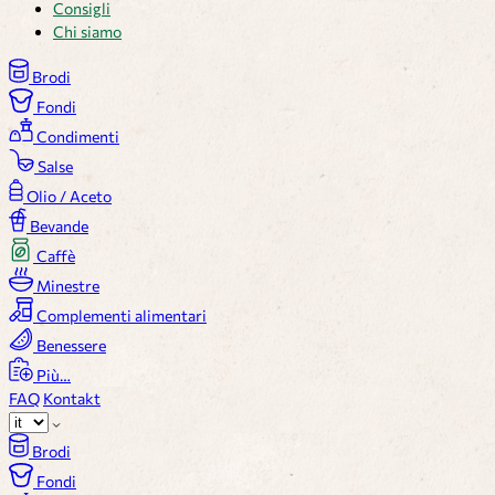
Consigli
Chi siamo
Brodi
Fondi
Condimenti
Salse
Olio / Aceto
Bevande
Caffè
Minestre
Complementi alimentari
Benessere
Più…
FAQ
Kontakt
Brodi
Fondi