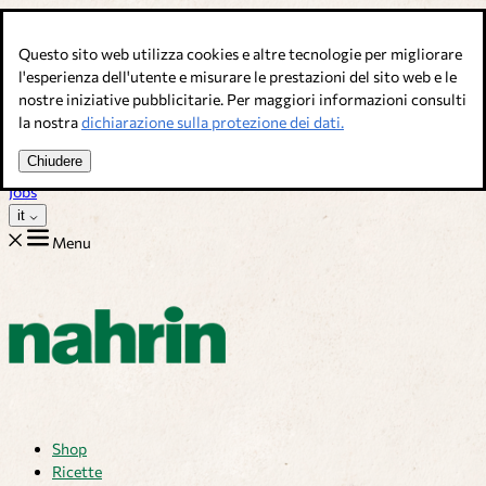
Salta al contenuto
Questo sito web utilizza cookies e altre tecnologie per migliorare
Brodi, condimenti & complementi alimentari. Qualità svizzera.
l'esperienza dell'utente e misurare le prestazioni del sito web e le
nostre iniziative pubblicitarie. Per maggiori informazioni consulti
Assistenza Clienti
la nostra
dichiarazione sulla protezione dei dati.
Ricette
Consigli
Chiudere
Chi siamo
Jobs
it
Menu
Shop
Ricette