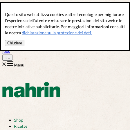
Salta al contenuto
Questo sito web utilizza cookies e altre tecnologie per migliorare
Brodi, condimenti & complementi alimentari. Qualità svizzera.
l'esperienza dell'utente e misurare le prestazioni del sito web e le
nostre iniziative pubblicitarie. Per maggiori informazioni consulti
Assistenza Clienti
la nostra
dichiarazione sulla protezione dei dati.
Ricette
Consigli
Chiudere
Chi siamo
Jobs
it
Menu
Shop
Ricette