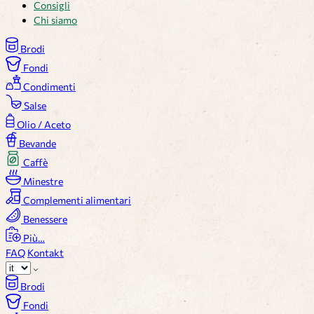
Consigli
Chi siamo
Brodi
Fondi
Condimenti
Salse
Olio / Aceto
Bevande
Caffè
Minestre
Complementi alimentari
Benessere
Più…
FAQ
Kontakt
Brodi
Fondi