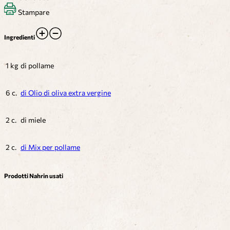
Stampare
Ingredienti
1 kg
di pollame
6 c.
di Olio di oliva extra vergine
2 c.
di miele
2 c.
di Mix per pollame
Prodotti Nahrin usati