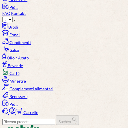
Più…
FAQ
Kontakt
Brodi
Fondi
Condimenti
Salse
Olio / Aceto
Bevande
Caffè
Minestre
Complementi alimentari
Benessere
Più…
Carrello
Suchen