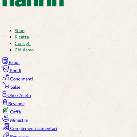
Shop
Ricette
Consigli
Chi siamo
Brodi
Fondi
Condimenti
Salse
Olio / Aceto
Bevande
Caffè
Minestre
Complementi alimentari
Benessere