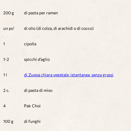
200 g
di pasta per ramen
un po'
di olio (di colza, di arachidi o di cocco)
1
cipolla
1-2
spicchi d’aglio
1 l
di Zuppa chiara vegetale, istantanea, senza grassi
2 c.
di pasta di miso
4
Pak Choi
100 g
di funghi