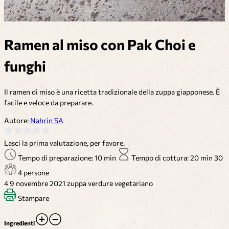
Ramen al miso con Pak Choi e
funghi
Il ramen di miso è una ricetta tradizionale della zuppa giapponese. È
facile e veloce da preparare.
Autore:
Nahrin SA
Lasci la prima valutazione, per favore.
Tempo di preparazione: 10 min
Tempo di cottura: 20 min
30
4 persone
4
9 novembre 2021
zuppa
verdure
vegetariano
Stampare
Ingredienti