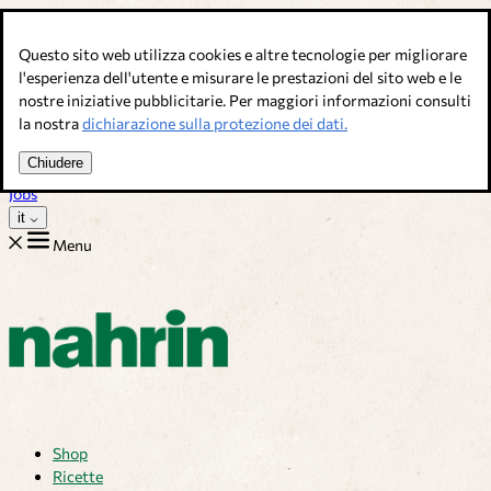
Salta al contenuto
Questo sito web utilizza cookies e altre tecnologie per migliorare
Brodi, condimenti & complementi alimentari. Qualità svizzera.
l'esperienza dell'utente e misurare le prestazioni del sito web e le
nostre iniziative pubblicitarie. Per maggiori informazioni consulti
Assistenza Clienti
la nostra
dichiarazione sulla protezione dei dati.
Ricette
Consigli
Chiudere
Chi siamo
Jobs
it
Menu
Shop
Ricette