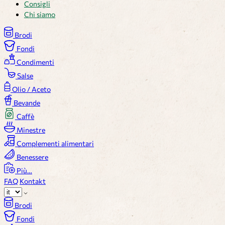
Consigli
Chi siamo
Brodi
Fondi
Condimenti
Salse
Olio / Aceto
Bevande
Caffè
Minestre
Complementi alimentari
Benessere
Più…
FAQ
Kontakt
Brodi
Fondi