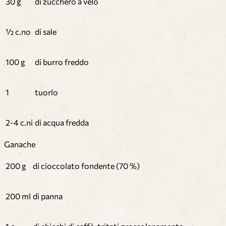
30 g
di zucchero a velo
½ c.no
di sale
100 g
di burro freddo
1
tuorlo
2-4 c.ni
di acqua fredda
Ganache
200 g
di cioccolato fondente (70 %)
200 ml
di panna