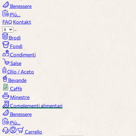
Benessere
Più…
FAQ
Kontakt
Brodi
Fondi
Condimenti
Salse
Olio / Aceto
Bevande
Caffè
Minestre
Complementi alimentari
Benessere
Più…
Carrello