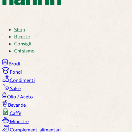
Shop
Ricette
Consigli
Chi siamo
Brodi
Fondi
Condimenti
Salse
Olio / Aceto
Bevande
Caffè
Minestre
Complementi alimentari