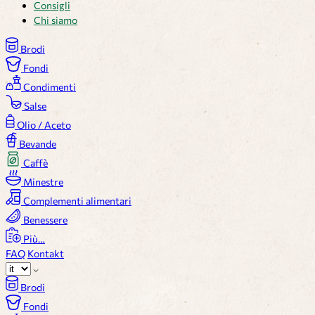
Consigli
Chi siamo
Brodi
Fondi
Condimenti
Salse
Olio / Aceto
Bevande
Caffè
Minestre
Complementi alimentari
Benessere
Più…
FAQ
Kontakt
Brodi
Fondi