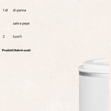
1 dl
di panna
sale e pepe
2
tuorli
Prodotti Nahrin usati