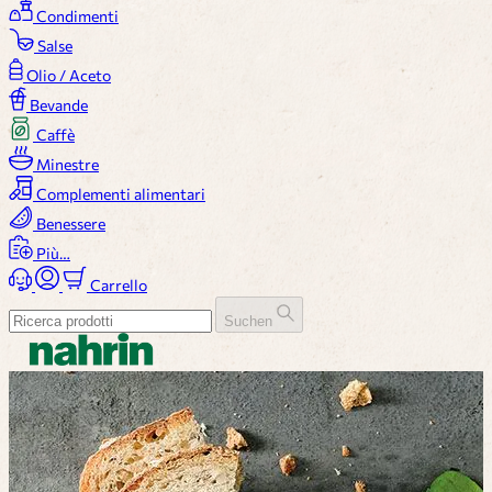
Condimenti
Salse
Olio / Aceto
Bevande
Caffè
Minestre
Complementi alimentari
Benessere
Più…
Carrello
Suchen