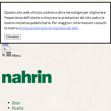
Salta al contenuto
Questo sito web utilizza cookies e altre tecnologie per migliorare
Brodi, condimenti & complementi alimentari. Qualità svizzera.
l'esperienza dell'utente e misurare le prestazioni del sito web e le
nostre iniziative pubblicitarie. Per maggiori informazioni consulti
Assistenza Clienti
la nostra
dichiarazione sulla protezione dei dati.
Ricette
Consigli
Chiudere
Chi siamo
Jobs
it
Menu
Shop
Ricette