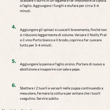
Scaldare il burro in un tegame e far imbiondire la cipolla
e l’aglio. Aggiungere i funghi e stufare per circa 3-4
minuti.
Aggiungere gli spinaci e cuocerli brevemente, finché non
si riducono leggermente di volume. Versare il Noilly Prat
o il vino Porto bianco e il brodo, coprire e far cuocere
tutto per 3-4 minuti.
Aggiungere la panna e l'aglio orsino. Portare di nuovo a
ebollizione e insaporire con sale e pepe.
Sbattere i 2 tuorli e versarli nella zuppa continuando a
mescolare, fermare la cottura per evitare che i tuorli
coagulino. Servire subito.