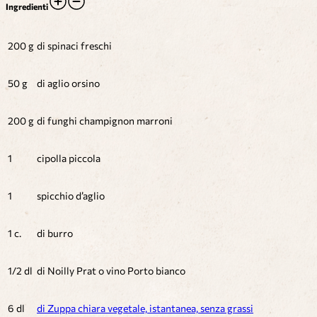
Ingredienti
200 g
di spinaci freschi
50 g
di aglio orsino
200 g
di funghi champignon marroni
1
cipolla piccola
1
spicchio d’aglio
1 c.
di burro
1/2 dl
di Noilly Prat o vino Porto bianco
6 dl
di Zuppa chiara vegetale, istantanea, senza grassi