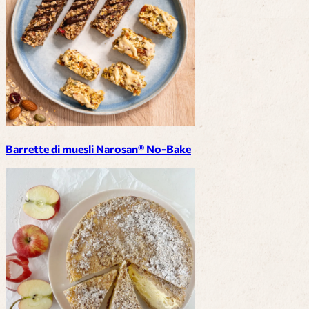
Barrette di muesli Narosan® No-Bake