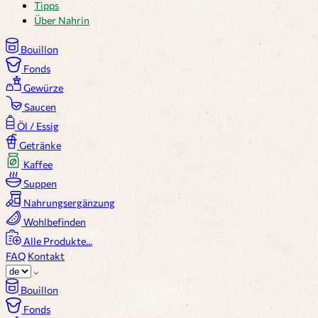
Tipps
Über Nahrin
Bouillon
Fonds
Gewürze
Saucen
Öl / Essig
Getränke
Kaffee
Suppen
Nahrungsergänzung
Wohlbefinden
Alle Produkte...
FAQ
Kontakt
Bouillon
Fonds