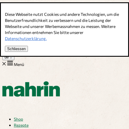
Direkt zum Inhalt
Diese Webseite nutzt Cookies und andere Technologien, um die
Bouillons, Gewürze & Nahrungsergänzung. Schweizer Qualität
Benutzerfreundlichkeit zu verbessern und die Leistung der
Webseite und unserer Werbemassnahmen zu messen. Weitere
Kundenservice
Informationen entnehmen Sie bitte unserer
Rezepte
Datenschutzerklärung.
Tipps
Über uns
Schliessen
Jobs
de
Menü
Shop
Rezepte