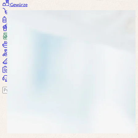
Gewürze
Saucen
Öl / Essig
Getränke
Kaffee
Suppen
Nahrungsergänzung
Wohlbefinden
Alle Produkte...
Warenkorb
Suchen