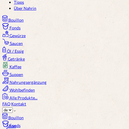
Tipps
Über Nahrin
Bouillon
Fonds
Gewürze
Saucen
Öl / Essig
Getränke
Kaffee
Suppen
Nahrungsergänzung
Wohlbefinden
Alle Produkte...
FAQ
Kontakt
Bouillon
Fonds
Shop