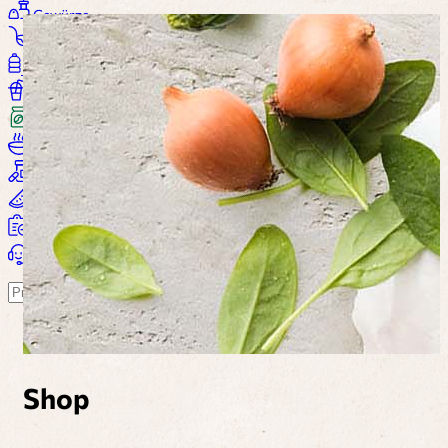
Gewürze
Saucen
Öl / Essig
Getränke
Kaffee
Suppen
Nahrungsergänzung
Wohlbefinden
Alle Produkte...
Warenkorb
Suchen
Shop