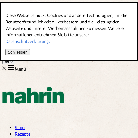
Direkt zum Inhalt
Diese Webseite nutzt Cookies und andere Technologien, um die
Bouillons, Gewürze & Nahrungsergänzung. Schweizer Qualität
Benutzerfreundlichkeit zu verbessern und die Leistung der
Webseite und unserer Werbemassnahmen zu messen. Weitere
Kundenservice
Informationen entnehmen Sie bitte unserer
Rezepte
Datenschutzerklärung.
Tipps
Über uns
Schliessen
Jobs
de
Menü
Shop
Rezepte