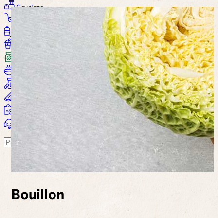
Gewürze
Saucen
Öl / Essig
Getränke
Kaffee
Suppen
Nahrungsergänzung
Wohlbefinden
Alle Produkte...
Warenkorb
Suchen
Bouillon