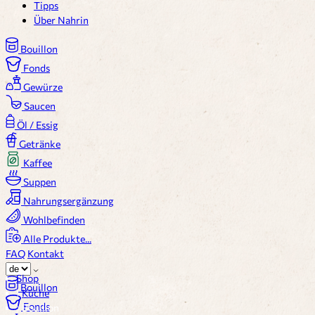
Tipps
Über Nahrin
Bouillon
Fonds
Gewürze
Saucen
Öl / Essig
Getränke
Kaffee
Suppen
Nahrungsergänzung
Wohlbefinden
Alle Produkte...
FAQ
Kontakt
Shop
Bouillon
〉
Küche
Fonds
〉
Bouillon