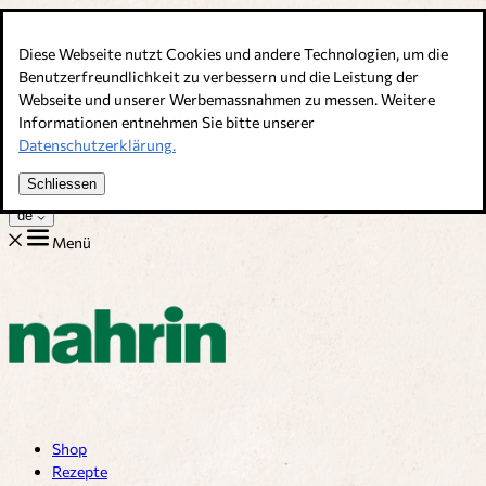
Direkt zum Inhalt
Diese Webseite nutzt Cookies und andere Technologien, um die
Bouillons, Gewürze & Nahrungsergänzung. Schweizer Qualität
Benutzerfreundlichkeit zu verbessern und die Leistung der
Webseite und unserer Werbemassnahmen zu messen. Weitere
Kundenservice
Informationen entnehmen Sie bitte unserer
Rezepte
Datenschutzerklärung.
Tipps
Über uns
Schliessen
Jobs
de
Menü
Shop
Rezepte