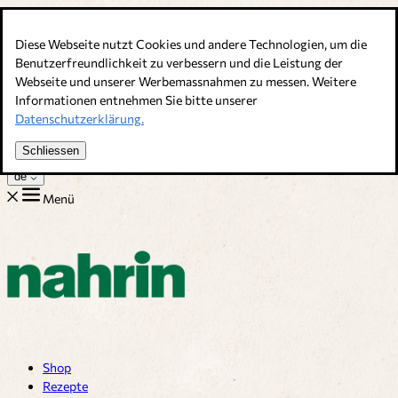
Direkt zum Inhalt
Diese Webseite nutzt Cookies und andere Technologien, um die
Bouillons, Gewürze & Nahrungsergänzung. Schweizer Qualität
Benutzerfreundlichkeit zu verbessern und die Leistung der
Webseite und unserer Werbemassnahmen zu messen. Weitere
Kundenservice
Informationen entnehmen Sie bitte unserer
Rezepte
Datenschutzerklärung.
Tipps
Über uns
Schliessen
Jobs
de
Menü
Shop
Rezepte