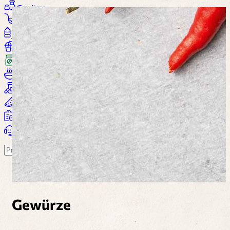
Gewürze
Saucen
Öl / Essig
Getränke
Kaffee
Suppen
Nahrungsergänzung
Wohlbefinden
Alle Produkte...
Warenkorb
Suchen
Gewürze