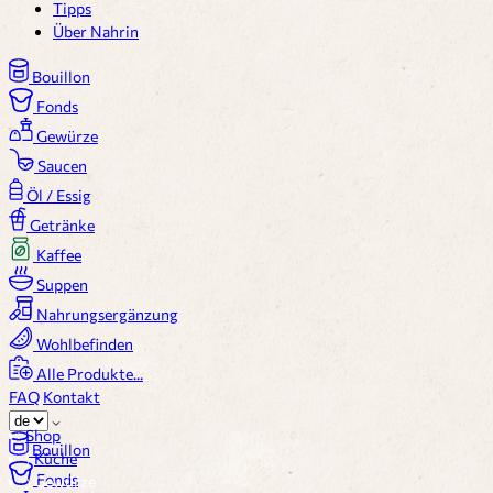
Tipps
Über Nahrin
Bouillon
Fonds
Gewürze
Saucen
Öl / Essig
Getränke
Kaffee
Suppen
Nahrungsergänzung
Wohlbefinden
Alle Produkte...
FAQ
Kontakt
Shop
Bouillon
〉
Küche
Fonds
〉
Gewürze