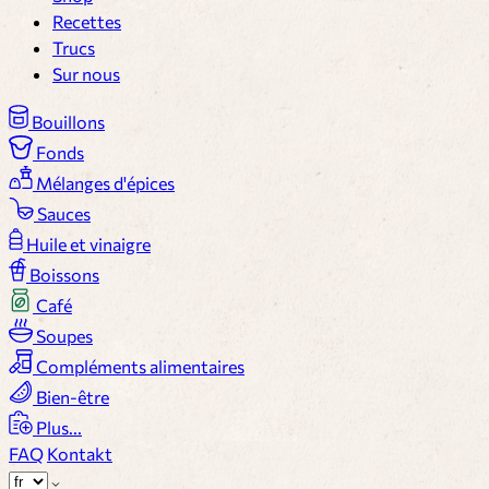
Recettes
Trucs
Sur nous
Bouillons
Fonds
Mélanges d'épices
Sauces
Huile et vinaigre
Boissons
Café
Soupes
Compléments alimentaires
Bien-être
Plus...
FAQ
Kontakt