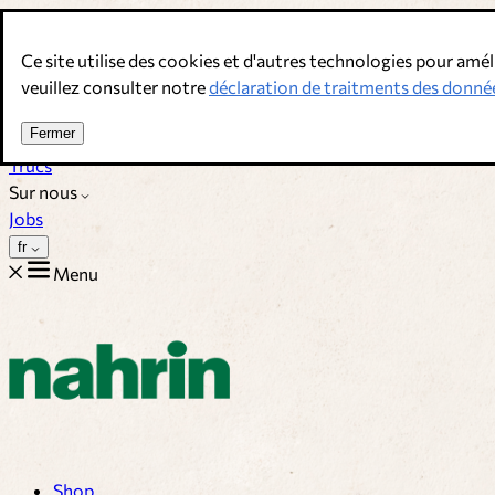
Allez au contenu
Ce site utilise des cookies et d'autres technologies pour amél
Bouillons, épices & compléments alimentaires. Qualité suisse.
veuillez consulter notre
déclaration de traitments des donné
Service client
Fermer
Recettes
Trucs
Sur nous
Jobs
fr
Menu
Shop