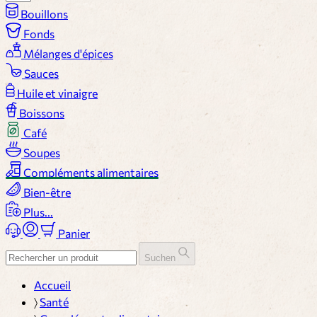
Bouillons
Fonds
Mélanges d'épices
Sauces
Huile et vinaigre
Boissons
Café
Soupes
Compléments alimentaires
Bien-être
Plus...
Panier
Suchen
Accueil
〉
Santé