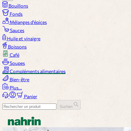
Bouillons
Fonds
Mélanges d'épices
Sauces
Huile et vinaigre
Boissons
Café
Soupes
Compléments alimentaires
Bien-être
Plus...
Panier
Suchen