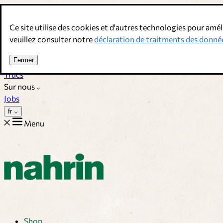
Allez au contenu
Ce site utilise des cookies et d'autres technologies pour amél
Bouillons, épices & compléments alimentaires. Qualité suisse.
veuillez consulter notre
déclaration de traitments des donné
Service client
Fermer
Recettes
Trucs
Sur nous
Jobs
fr
Menu
Shop