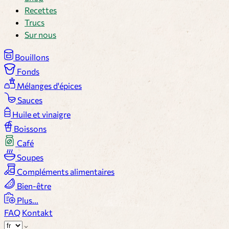
Recettes
Trucs
Sur nous
Bouillons
Fonds
Mélanges d'épices
Sauces
Huile et vinaigre
Boissons
Café
Soupes
Compléments alimentaires
Bien-être
Plus...
FAQ
Kontakt