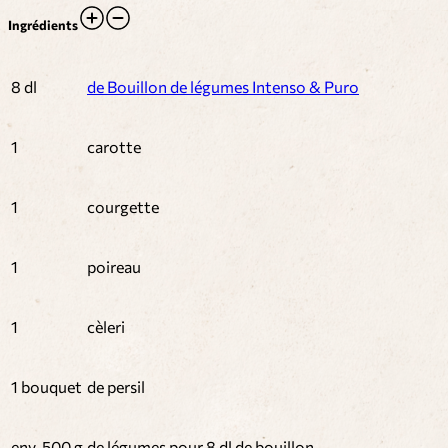
Ingrédients
8 dl
de Bouillon de légumes Intenso & Puro
1
carotte
1
courgette
1
poireau
1
cèleri
1 bouquet
de persil
env. 500 g
de légumes pour 8 dl de bouillon