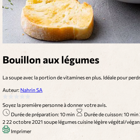
Bouillon aux légumes
La soupe avec la portion de vitamines en plus. Idéale pour perd
Auteur:
Nahrin SA
Soyez la première personne à donner votre avis.
Durée de préparation: 10 min
Durée de cuisson: 10 min
2
22 octobre 2021
soupe
légumes
cuisine légère
végétal/véga
Imprimer