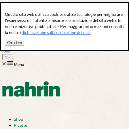
Salta al contenuto
Questo sito web utilizza cookies e altre tecnologie per migliorare
Brodi, condimenti & complementi alimentari. Qualità svizzera.
l'esperienza dell'utente e misurare le prestazioni del sito web e le
nostre iniziative pubblicitarie. Per maggiori informazioni consulti
Assistenza Clienti
la nostra
dichiarazione sulla protezione dei dati.
Ricette
Consigli
Chiudere
Chi siamo
Jobs
it
Menu
Shop
Ricette