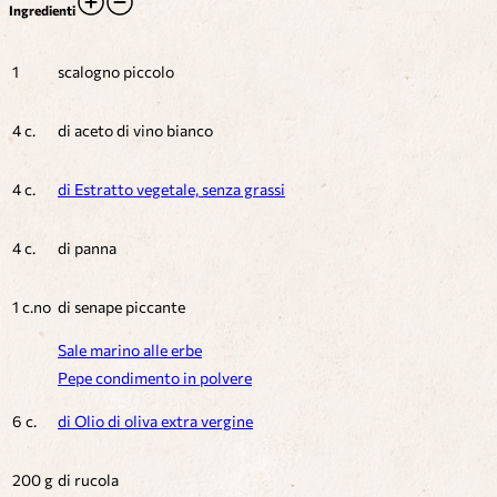
Ingredienti
1
scalogno piccolo
4 c.
di aceto di vino bianco
4 c.
di Estratto vegetale, senza grassi
4 c.
di panna
1 c.no
di senape piccante
Sale marino alle erbe
Pepe condimento in polvere
6 c.
di Olio di oliva extra vergine
200 g
di rucola