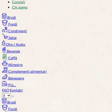
Consigli
Chi siamo
Brodi
Fondi
Condimenti
Salse
Olio / Aceto
Bevande
Caffè
Minestre
Complementi alimentari
Benessere
Più…
FAQ
Kontakt
Brodi
Fondi