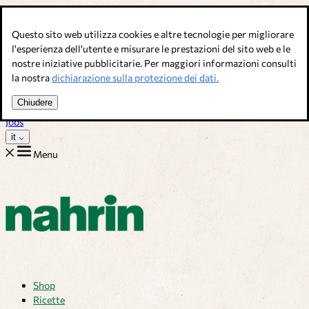
Salta al contenuto
Questo sito web utilizza cookies e altre tecnologie per migliorare
Brodi, condimenti & complementi alimentari. Qualità svizzera.
l'esperienza dell'utente e misurare le prestazioni del sito web e le
nostre iniziative pubblicitarie. Per maggiori informazioni consulti
Assistenza Clienti
la nostra
dichiarazione sulla protezione dei dati.
Ricette
Consigli
Chiudere
Chi siamo
Jobs
it
Menu
Shop
Ricette