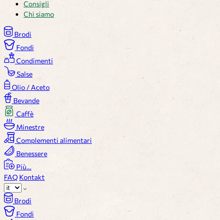
Consigli
Chi siamo
Brodi
Fondi
Condimenti
Salse
Olio / Aceto
Bevande
Caffè
Minestre
Complementi alimentari
Benessere
Più…
FAQ
Kontakt
Brodi
Fondi