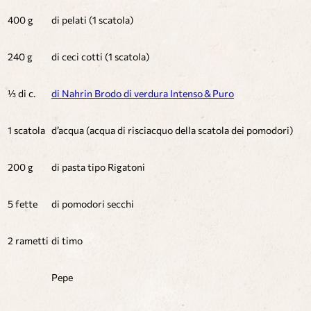
400 g
di pelati (1 scatola)
240 g
di ceci cotti (1 scatola)
⅓ di c.
di Nahrin Brodo di verdura Intenso & Puro
1 scatola
d’acqua (acqua di risciacquo della scatola dei pomodori)
200 g
di pasta tipo Rigatoni
5 fette
di pomodori secchi
2 rametti
di timo
Pepe