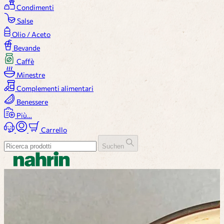
Condimenti
Salse
Olio / Aceto
Bevande
Caffè
Minestre
Complementi alimentari
Benessere
Più…
Carrello
Suchen