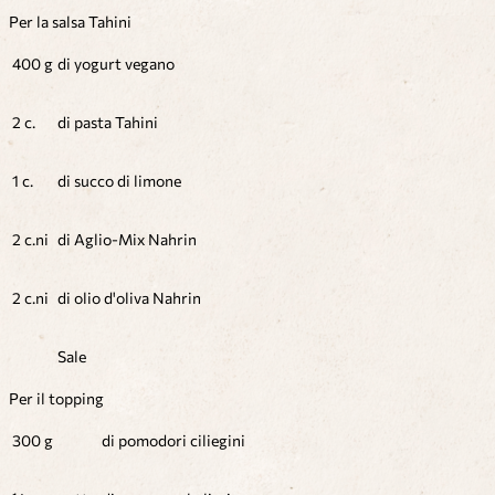
Per la salsa Tahini
400 g
di yogurt vegano
2 c.
di pasta Tahini
1 c.
di succo di limone
2 c.ni
di Aglio-Mix Nahrin
2 c.ni
di olio d'oliva Nahrin
Sale
Per il topping
300 g
di pomodori ciliegini