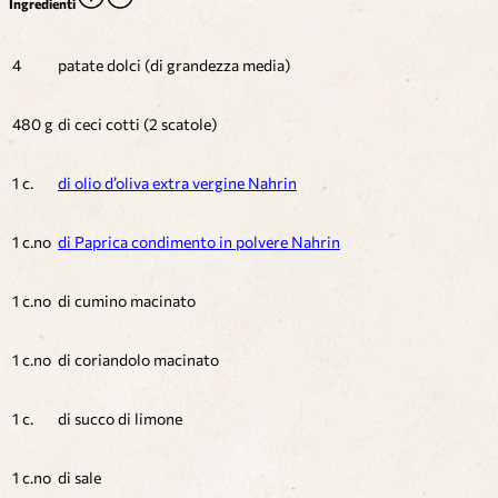
Ingredienti
4
patate dolci (di grandezza media)
480 g
di ceci cotti (2 scatole)
1 c.
di olio d’oliva extra vergine Nahrin
1 c.no
di Paprica condimento in polvere Nahrin
1 c.no
di cumino macinato
1 c.no
di coriandolo macinato
1 c.
di succo di limone
1 c.no
di sale