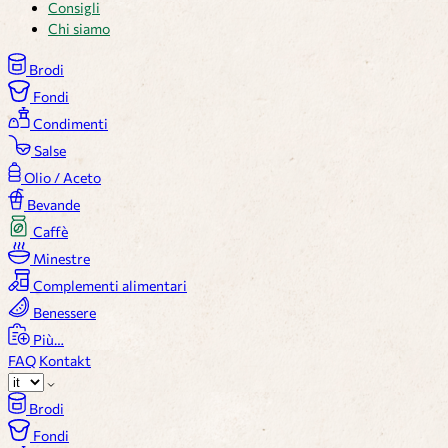
Consigli
Chi siamo
Brodi
Fondi
Condimenti
Salse
Olio / Aceto
Bevande
Caffè
Minestre
Complementi alimentari
Benessere
Più…
FAQ
Kontakt
Brodi
Fondi