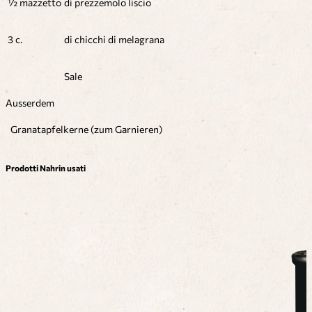
½ mazzetto
di prezzemolo liscio
3 c.
di chicchi di melagrana
Sale
Ausserdem
Granatapfelkerne (zum Garnieren)
Prodotti Nahrin usati