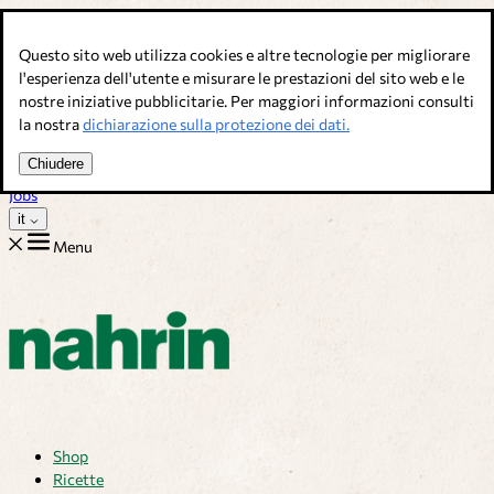
Salta al contenuto
Questo sito web utilizza cookies e altre tecnologie per migliorare
Brodi, condimenti & complementi alimentari. Qualità svizzera.
l'esperienza dell'utente e misurare le prestazioni del sito web e le
nostre iniziative pubblicitarie. Per maggiori informazioni consulti
Assistenza Clienti
la nostra
dichiarazione sulla protezione dei dati.
Ricette
Consigli
Chiudere
Chi siamo
Jobs
it
Menu
Shop
Ricette