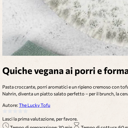
Quiche vegana ai porri e form
Pasta croccante, porri aromatici e un ripieno cremoso con tofu 
Nahrin, diventa un piatto salato perfetto – per il brunch, la c
Autore:
The Lucky Tofu
Lasci la prima valutazione, per favore.
Tempo di preparazione: 30 min
Tempo di cottura: 60 