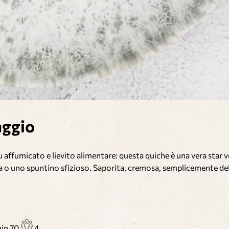
aggio
affumicato e lievito alimentare: questa quiche è una vera star veg
ena o uno spuntino sfizioso. Saporita, cremosa, semplicemente del
min
70
4