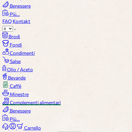
Benessere
Più…
FAQ
Kontakt
Brodi
Fondi
Condimenti
Salse
Olio / Aceto
Bevande
Caffè
Minestre
Complementi alimentari
Benessere
Più…
Carrello