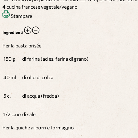
4
cucina francese
vegetale/vegano
Stampare
Ingredienti
Per la pasta brisée
150 g
di farina (ad es. farina di grano)
40 ml
di olio di colza
5 c.
di acqua (fredda)
1/2 c.no
di sale
Per la quiche ai porri e formaggio