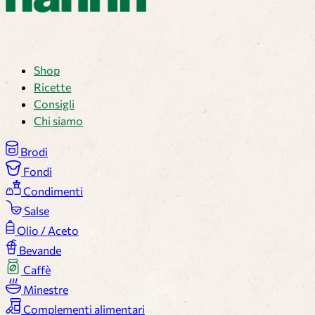
Shop
Ricette
Consigli
Chi siamo
Brodi
Fondi
Condimenti
Salse
Olio / Aceto
Bevande
Caffè
Minestre
Complementi alimentari