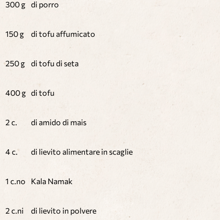
300 g
di porro
150 g
di tofu affumicato
250 g
di tofu di seta
400 g
di tofu
2 c.
di amido di mais
4 c.
di lievito alimentare in scaglie
1 c.no
Kala Namak
2 c.ni
di lievito in polvere