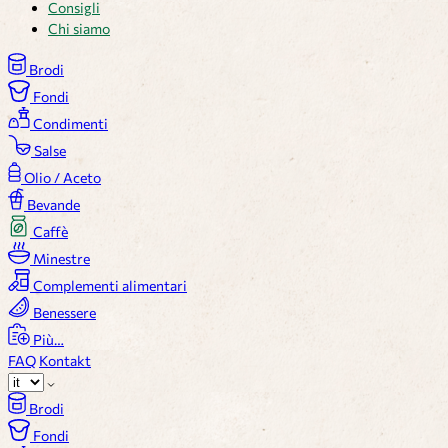
Consigli
Chi siamo
Brodi
Fondi
Condimenti
Salse
Olio / Aceto
Bevande
Caffè
Minestre
Complementi alimentari
Benessere
Più…
FAQ
Kontakt
Brodi
Fondi