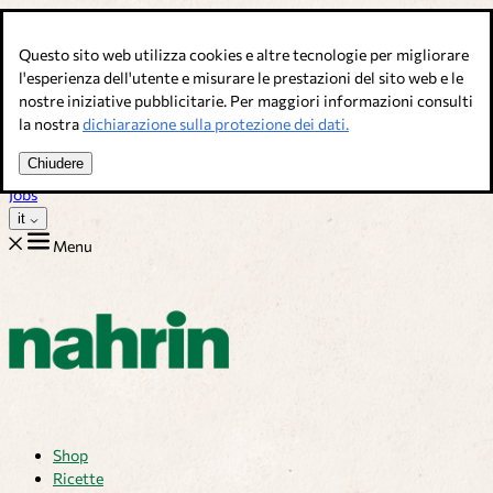
Salta al contenuto
Questo sito web utilizza cookies e altre tecnologie per migliorare
Brodi, condimenti & complementi alimentari. Qualità svizzera.
l'esperienza dell'utente e misurare le prestazioni del sito web e le
nostre iniziative pubblicitarie. Per maggiori informazioni consulti
Assistenza Clienti
la nostra
dichiarazione sulla protezione dei dati.
Ricette
Consigli
Chiudere
Chi siamo
Jobs
it
Menu
Shop
Ricette