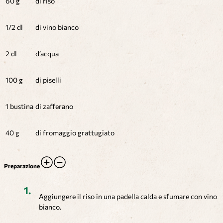
60 g
di riso
1/2 dl
di vino bianco
2 dl
d’acqua
100 g
di piselli
1 bustina
di zafferano
40 g
di fromaggio grattugiato
Preparazione
Aggiungere il riso in una padella calda e sfumare con vino
bianco.