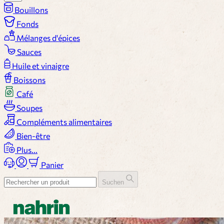
Bouillons
Fonds
Mélanges d'épices
Sauces
Huile et vinaigre
Boissons
Café
Soupes
Compléments alimentaires
Bien-être
Plus...
Panier
Suchen