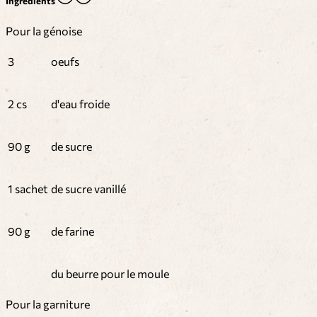
Ingrédients
Pour la génoise
3
oeufs
2 cs
d'eau froide
90 g
de sucre
1 sachet
de sucre vanillé
90 g
de farine
du beurre pour le moule
Pour la garniture