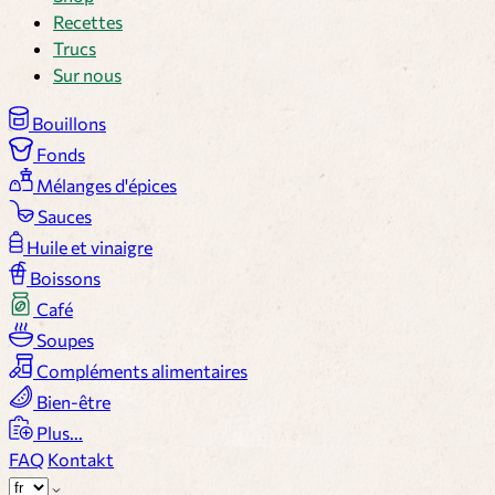
Recettes
Trucs
Sur nous
Bouillons
Fonds
Mélanges d'épices
Sauces
Huile et vinaigre
Boissons
Café
Soupes
Compléments alimentaires
Bien-être
Plus...
FAQ
Kontakt