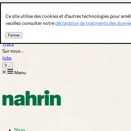
Allez au contenu
Ce site utilise des cookies et d'autres technologies pour amél
Bouillons, épices & compléments alimentaires. Qualité suisse.
veuillez consulter notre
déclaration de traitments des donné
Service client
Fermer
Recettes
Trucs
Sur nous
Jobs
fr
Menu
Shop