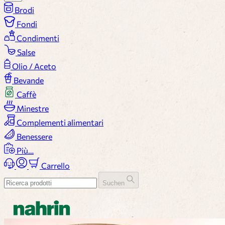
Brodi
Fondi
Condimenti
Salse
Olio / Aceto
Bevande
Caffè
Minestre
Complementi alimentari
Benessere
Più…
Carrello
Suchen