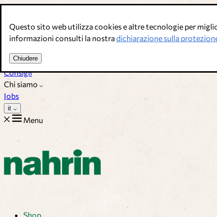
Salta al contenuto
Questo sito web utilizza cookies e altre tecnologie per miglior
Brodi, condimenti & complementi alimentari. Qualità svizzera.
informazioni consulti la nostra
dichiarazione sulla protezione
Assistenza Clienti
Chiudere
Ricette
Consigli
Chi siamo
Jobs
it
Menu
Shop