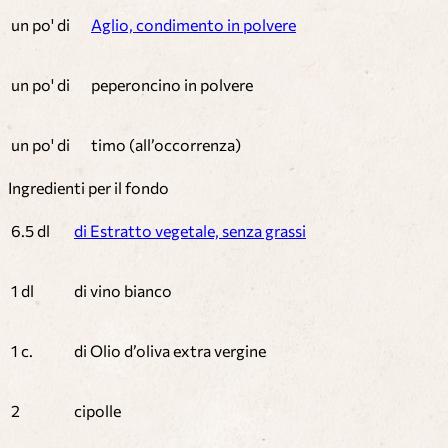
un po' di
Aglio, condimento in polvere
un po' di
peperoncino in polvere
un po' di
timo (all’occorrenza)
Ingredienti per il fondo
6.5 dl
di Estratto vegetale, senza grassi
1 dl
di vino bianco
1 c.
di Olio d’oliva extra vergine
2
cipolle