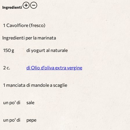
Ingredienti
1
Cavolfiore (fresco)
Ingredienti per la marinata
150 g
di yogurt al naturale
2 c.
di Olio d’oliva extra vergine
1 manciata
di mandole a scaglie
un po' di
sale
un po' di
pepe