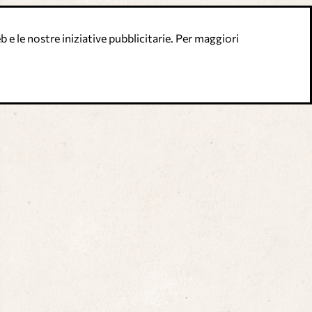
 e le nostre iniziative pubblicitarie. Per maggiori