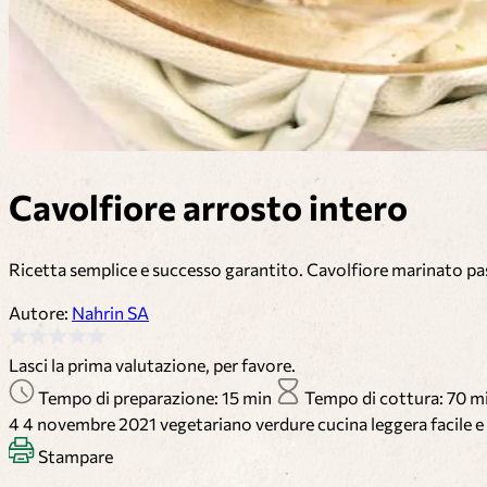
Cavolfiore arrosto intero
Ricetta semplice e successo garantito. Cavolfiore marinato pas
Autore:
Nahrin SA
Lasci la prima valutazione, per favore.
Tempo di preparazione: 15 min
Tempo di cottura: 70 m
4
4 novembre 2021
vegetariano
verdure
cucina leggera
facile 
Stampare