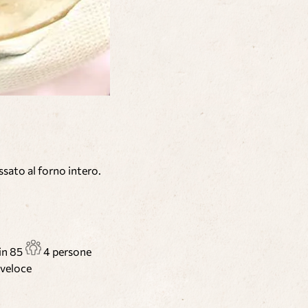
sato al forno intero.
in
85
4 persone
e veloce