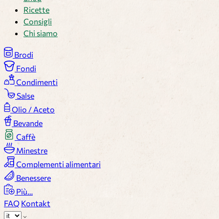
Ricette
Consigli
Chi siamo
Brodi
Fondi
Condimenti
Salse
Olio / Aceto
Bevande
Caffè
Minestre
Complementi alimentari
Benessere
Più…
FAQ
Kontakt