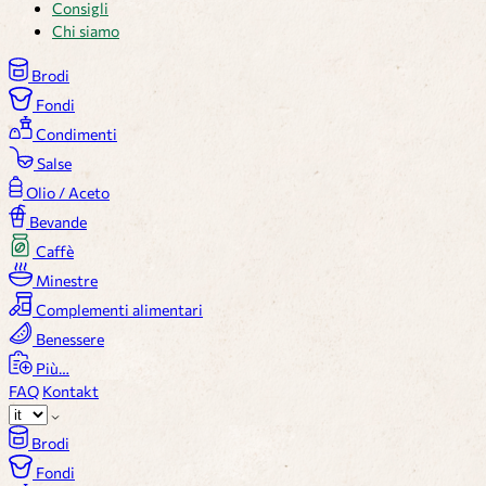
Consigli
Chi siamo
Brodi
Fondi
Condimenti
Salse
Olio / Aceto
Bevande
Caffè
Minestre
Complementi alimentari
Benessere
Più…
FAQ
Kontakt
Brodi
Fondi