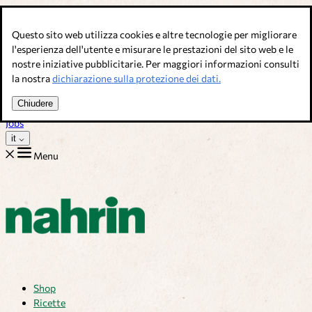
Salta al contenuto
Questo sito web utilizza cookies e altre tecnologie per migliorare
Brodi, condimenti & complementi alimentari. Qualità svizzera.
l'esperienza dell'utente e misurare le prestazioni del sito web e le
nostre iniziative pubblicitarie. Per maggiori informazioni consulti
Assistenza Clienti
la nostra
dichiarazione sulla protezione dei dati.
Ricette
Consigli
Chiudere
Chi siamo
Jobs
it
Menu
Shop
Ricette