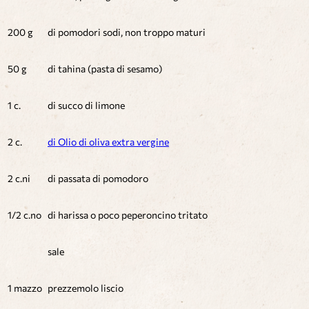
200 g
di pomodori sodi, non troppo maturi
50 g
di tahina (pasta di sesamo)
1 c.
di succo di limone
2 c.
di Olio di oliva extra vergine
2 c.ni
di passata di pomodoro
1/2 c.no
di harissa o poco peperoncino tritato
sale
1 mazzo
prezzemolo liscio