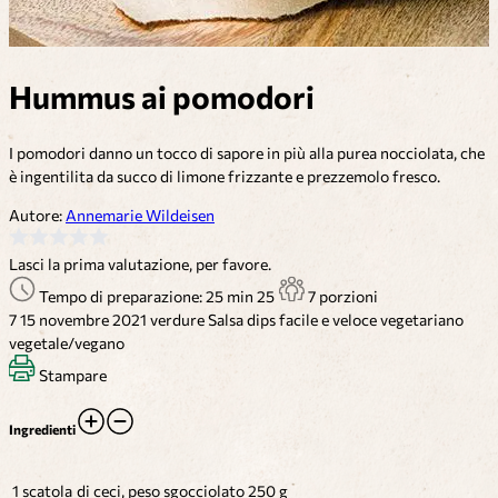
Hummus ai pomodori
I pomodori danno un tocco di sapore in più alla purea nocciolata, che
è ingentilita da succo di limone frizzante e prezzemolo fresco.
Autore:
Annemarie Wildeisen
Lasci la prima valutazione, per favore.
Tempo di preparazione: 25 min
25
7 porzioni
7
15 novembre 2021
verdure
Salsa dips
facile e veloce
vegetariano
vegetale/vegano
Stampare
Ingredienti
1 scatola
di ceci, peso sgocciolato 250 g