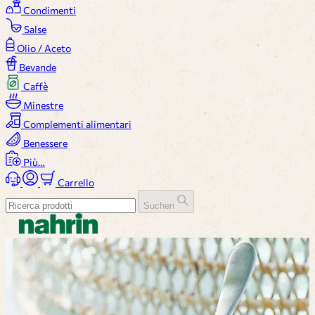
Condimenti
Salse
Olio / Aceto
Bevande
Caffè
Minestre
Complementi alimentari
Benessere
Più…
Carrello
Suchen