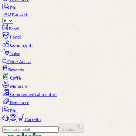
Più…
FAQ
Kontakt
Brodi
Fondi
Condimenti
Salse
Olio / Aceto
Bevande
Caffè
Minestre
Complementi alimentari
Benessere
Più…
Carrello
Suchen