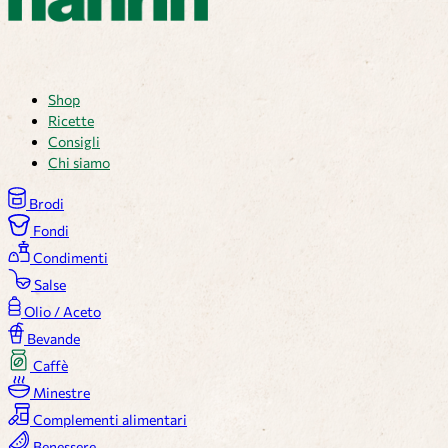
Shop
Ricette
Consigli
Chi siamo
Brodi
Fondi
Condimenti
Salse
Olio / Aceto
Bevande
Caffè
Minestre
Complementi alimentari
Benessere