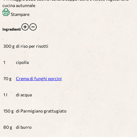
cucina autunnale
Stampare
Ingredienti
300 g
di riso per risotti
1
cipolla
70 g
Crema di funghi porcini
1 l
di acqua
150 g
di Parmigiano grattugiato
80 g
di burro