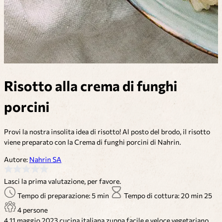
Risotto alla crema di funghi
porcini
Provi la nostra insolita idea di risotto! Al posto del brodo, il risotto
viene preparato con la Crema di funghi porcini di Nahrin.
Autore:
Nahrin SA
Lasci la prima valutazione, per favore.
Tempo di preparazione: 5 min
Tempo di cottura: 20 min
25
4 persone
4
11 maggio 2023
cucina italiana
zuppa
facile e veloce
vegetariano