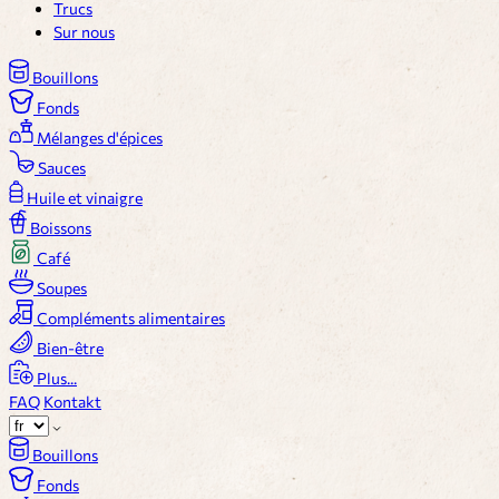
Trucs
Sur nous
Bouillons
Fonds
Mélanges d'épices
Sauces
Huile et vinaigre
Boissons
Café
Soupes
Compléments alimentaires
Bien-être
Plus...
FAQ
Kontakt
Bouillons
Fonds