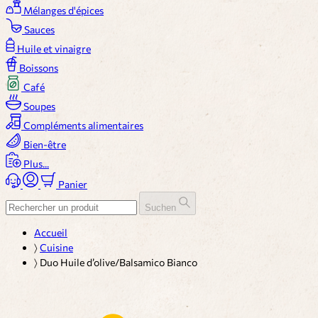
Mélanges d'épices
Sauces
Huile et vinaigre
Boissons
Café
Soupes
Compléments alimentaires
Bien-être
Plus...
Panier
Suchen
Accueil
〉
Cuisine
〉
Duo Huile d’olive/Balsamico Bianco