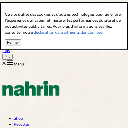
Allez au contenu
Ce site utilise des cookies et d'autres technologies pour améliorer
Bouillons, épices & compléments alimentaires. Qualité suisse.
l'expérience utilisateur et mesurer les performances du site et de
nos activités publicitaires. Pour plus d'informations veuillez
Service client
consulter notre
déclaration de traitments des données.
Recettes
Trucs
Fermer
Sur nous
Jobs
fr
Menu
Shop
Recettes