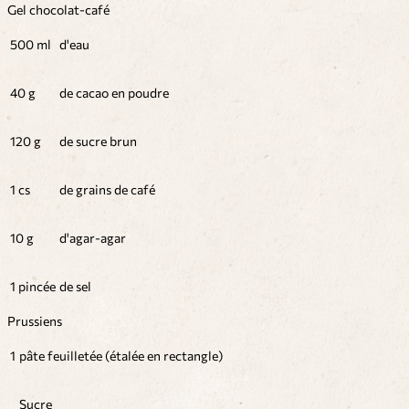
Gel chocolat-café
500 ml
d'eau
40 g
de cacao en poudre
120 g
de sucre brun
1 cs
de grains de café
10 g
d'agar-agar
1 pincée
de sel
Prussiens
1
pâte feuilletée (étalée en rectangle)
Sucre