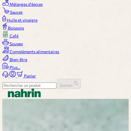
Mélanges d'épices
Sauces
Huile et vinaigre
Boissons
Café
Soupes
Compléments alimentaires
Bien-être
Plus...
Panier
Suchen