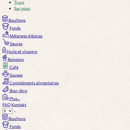
Trucs
Sur nous
Bouillons
Fonds
Mélanges d'épices
Sauces
Huile et vinaigre
Boissons
Café
Soupes
Compléments alimentaires
Bien-être
Plus...
FAQ
Kontakt
Bouillons
Fonds