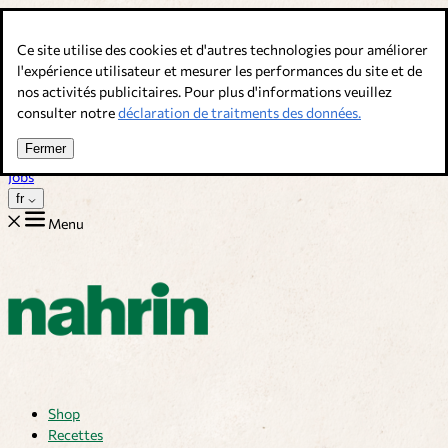
Allez au contenu
Ce site utilise des cookies et d'autres technologies pour améliorer
Bouillons, épices & compléments alimentaires. Qualité suisse.
l'expérience utilisateur et mesurer les performances du site et de
nos activités publicitaires. Pour plus d'informations veuillez
Service client
consulter notre
déclaration de traitments des données.
Recettes
Trucs
Fermer
Sur nous
Jobs
fr
Menu
Shop
Recettes