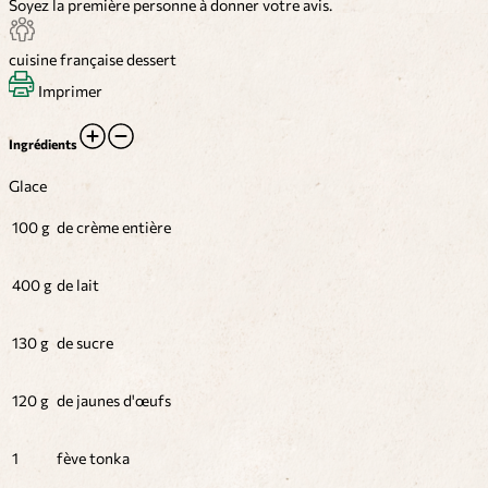
Soyez la première personne à donner votre avis.
cuisine française
dessert
Imprimer
Ingrédients
Glace
100 g
de crème entière
400 g
de lait
130 g
de sucre
120 g
de jaunes d'œufs
1
fève tonka