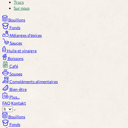
Trucs
Sur nous
Bouillons
Fonds
Mélanges d'épices
Sauces
Huile et vinaigre
Boissons
Café
Soupes
Compléments alimentaires
Bien-être
Plus...
FAQ
Kontakt
Bouillons
Fonds