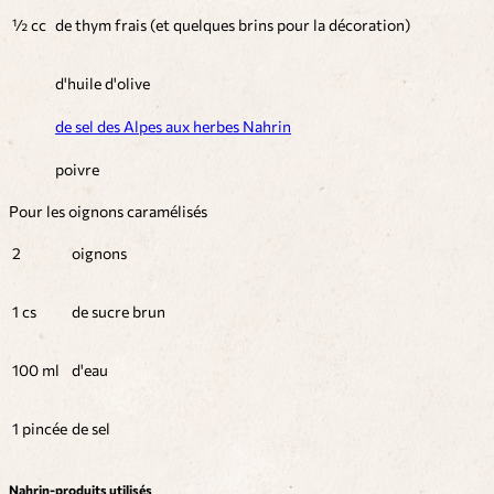
½ cc
de thym frais (et quelques brins pour la décoration)
d'huile d'olive
de sel des Alpes aux herbes Nahrin
poivre
Pour les oignons caramélisés
2
oignons
1 cs
de sucre brun
100 ml
d'eau
1 pincée
de sel
Nahrin-produits utilisés