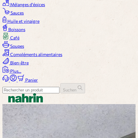
Mélanges d'épices
Sauces
Huile et vinaigre
Boissons
Café
Soupes
Compléments alimentaires
Bien-être
Plus...
Panier
Suchen