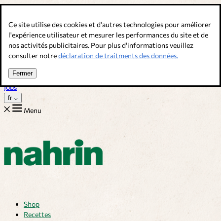
Allez au contenu
Ce site utilise des cookies et d'autres technologies pour améliorer
Bouillons, épices & compléments alimentaires. Qualité suisse.
l'expérience utilisateur et mesurer les performances du site et de
nos activités publicitaires. Pour plus d'informations veuillez
Service client
consulter notre
déclaration de traitments des données.
Recettes
Trucs
Fermer
Sur nous
Jobs
fr
Menu
Shop
Recettes