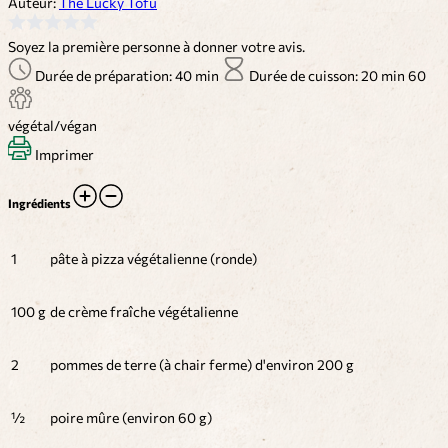
Auteur:
The Lucky Tofu
Soyez la première personne à donner votre avis.
Durée de préparation: 40 min
Durée de cuisson: 20 min
60
végétal/végan
Imprimer
Ingrédients
1
pâte à pizza végétalienne (ronde)
100 g
de crème fraîche végétalienne
2
pommes de terre (à chair ferme) d'environ 200 g
½
poire mûre (environ 60 g)