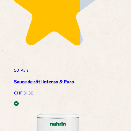
50
Avis
Sauce de rôti Intenso & Puro
CHF
31.30