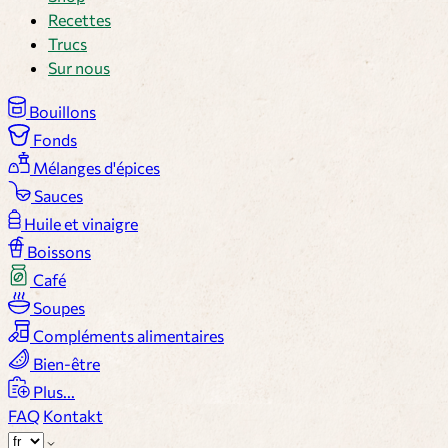
Recettes
Trucs
Sur nous
Bouillons
Fonds
Mélanges d'épices
Sauces
Huile et vinaigre
Boissons
Café
Soupes
Compléments alimentaires
Bien-être
Plus...
FAQ
Kontakt