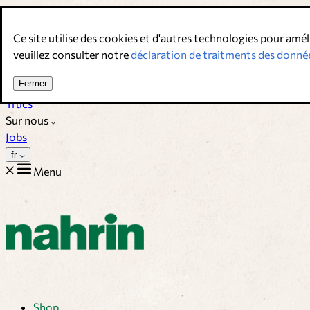
Allez au contenu
Ce site utilise des cookies et d'autres technologies pour amél
Bouillons, épices & compléments alimentaires. Qualité suisse.
veuillez consulter notre
déclaration de traitments des donné
Service client
Fermer
Recettes
Trucs
Sur nous
Jobs
fr
Menu
Shop