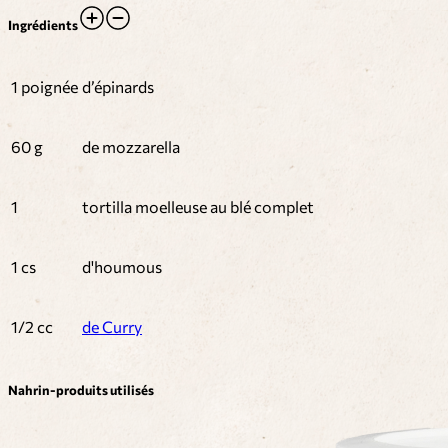
Ingrédients
1 poignée
d’épinards
60 g
de mozzarella
1
tortilla moelleuse au blé complet
1 cs
d'houmous
1/2 cc
de Curry
Nahrin-produits utilisés