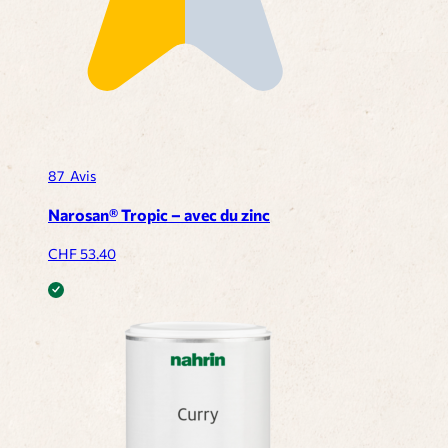
87
Avis
Narosan® Tropic – avec du zinc
CHF
53.40