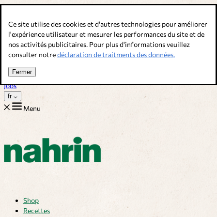
Allez au contenu
Ce site utilise des cookies et d'autres technologies pour améliorer
Bouillons, épices & compléments alimentaires. Qualité suisse.
l'expérience utilisateur et mesurer les performances du site et de
nos activités publicitaires. Pour plus d'informations veuillez
Service client
consulter notre
déclaration de traitments des données.
Recettes
Trucs
Fermer
Sur nous
Jobs
fr
Menu
Shop
Recettes