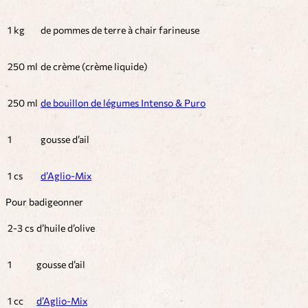
1 kg
de pommes de terre à chair farineuse
250 ml
de crème (crème liquide)
250 ml
de bouillon de légumes Intenso & Puro
1
gousse d’ail
1 cs
d’Aglio-Mix
Pour badigeonner
2-3 cs
d’huile d’olive
1
gousse d’ail
1 cc
d’Aglio-Mix