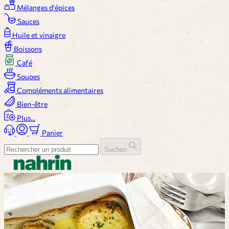
Mélanges d'épices
Sauces
Huile et vinaigre
Boissons
Café
Soupes
Compléments alimentaires
Bien-être
Plus...
Panier
Suchen