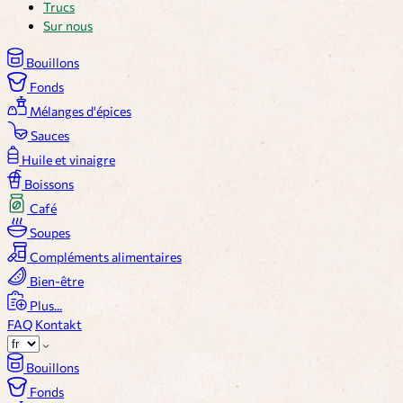
Trucs
Sur nous
Bouillons
Fonds
Mélanges d'épices
Sauces
Huile et vinaigre
Boissons
Café
Soupes
Compléments alimentaires
Bien-être
Plus...
FAQ
Kontakt
Bouillons
Fonds