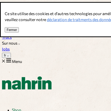
Allez au contenu
Ce site utilise des cookies et d'autres technologies pour amél
Bouillons, épices & compléments alimentaires. Qualité suisse.
veuillez consulter notre
déclaration de traitments des donné
Service client
Fermer
Recettes
Trucs
Sur nous
Jobs
fr
Menu
Shop