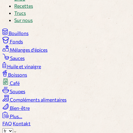
Recettes
Trucs
Sur nous
Bouillons
Fonds
Mélanges d'épices
Sauces
Huile et vinaigre
Boissons
Café
Soupes
Compléments alimentaires
Bien-être
Plus...
FAQ
Kontakt