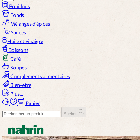
Bouillons
Fonds
Mélanges d'épices
Sauces
Huile et vinaigre
Boissons
Café
Soupes
Compléments alimentaires
Bien-être
Plus...
Panier
Suchen