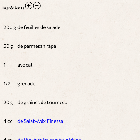
Ingrédients
200 g
de feuilles de salade
50 g
de parmesan râpé
1
avocat
1/2
grenade
20 g
de graines de tournesol
4 cc
de Salat-Mix Finessa
4 cs
de Vinaigre balsamique blanc