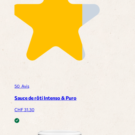
50
Avis
Sauce de rôti Intenso & Puro
CHF
31.30