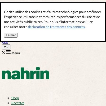
Allez au contenu
Ce site utilise des cookies et d'autres technologies pour améliorer
Bouillons, épices & compléments alimentaires. Qualité suisse.
l'expérience utilisateur et mesurer les performances du site et de
nos activités publicitaires. Pour plus d'informations veuillez
Service client
consulter notre
déclaration de traitments des données.
Recettes
Trucs
Fermer
Sur nous
Jobs
fr
Menu
Shop
Recettes