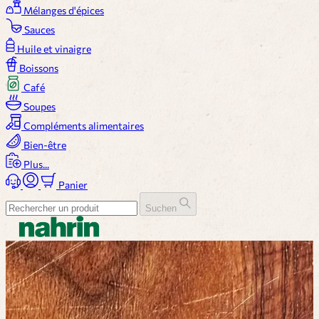
Mélanges d'épices
Sauces
Huile et vinaigre
Boissons
Café
Soupes
Compléments alimentaires
Bien-être
Plus...
Panier
Suchen