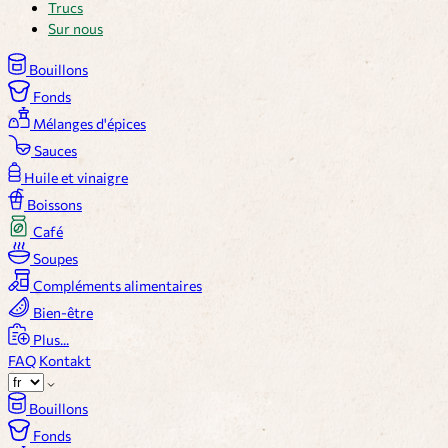
Trucs
Sur nous
Bouillons
Fonds
Mélanges d'épices
Sauces
Huile et vinaigre
Boissons
Café
Soupes
Compléments alimentaires
Bien-être
Plus...
FAQ
Kontakt
Bouillons
Fonds