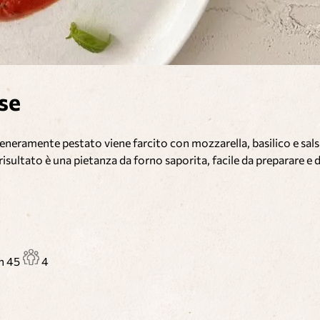
ese
 teneramente pestato viene farcito con mozzarella, basilico e sal
 risultato è una pietanza da forno saporita, facile da preparare e
in
45
4