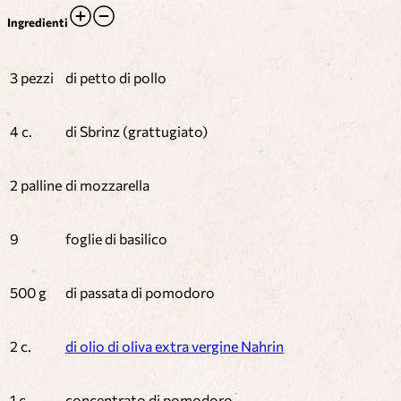
Ingredienti
3 pezzi
di petto di pollo
4 c.
di Sbrinz (grattugiato)
2 palline
di mozzarella
9
foglie di basilico
500 g
di passata di pomodoro
2 c.
di olio di oliva extra vergine Nahrin
1 c.
concentrato di pomodoro