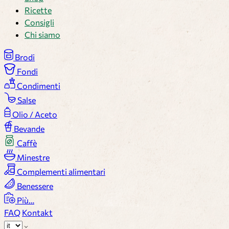
Ricette
Consigli
Chi siamo
Brodi
Fondi
Condimenti
Salse
Olio / Aceto
Bevande
Caffè
Minestre
Complementi alimentari
Benessere
Più…
FAQ
Kontakt