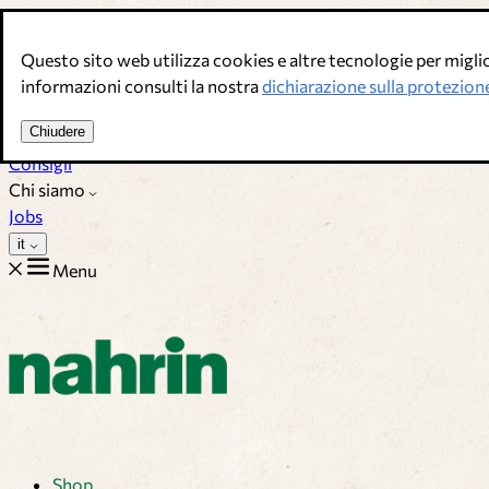
Salta al contenuto
Questo sito web utilizza cookies e altre tecnologie per miglior
Brodi, condimenti & complementi alimentari. Qualità svizzera.
informazioni consulti la nostra
dichiarazione sulla protezione
Assistenza Clienti
Chiudere
Ricette
Consigli
Chi siamo
Jobs
it
Menu
Shop