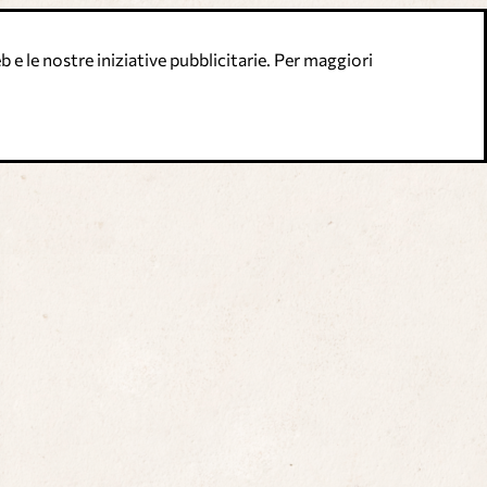
 e le nostre iniziative pubblicitarie. Per maggiori