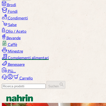
Brodi
Fondi
Condimenti
Salse
Olio / Aceto
Bevande
Caffè
Minestre
Complementi alimentari
Benessere
Più…
Carrello
Suchen