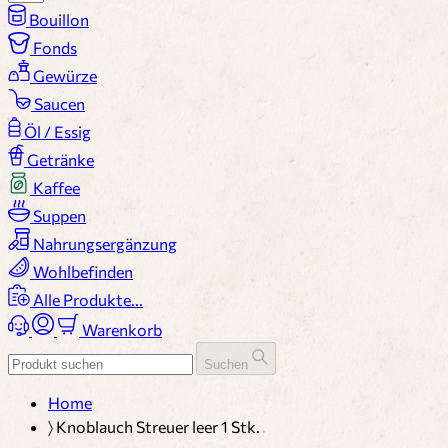
Bouillon
Fonds
Gewürze
Saucen
Öl / Essig
Getränke
Kaffee
Suppen
Nahrungsergänzung
Wohlbefinden
Alle Produkte...
Warenkorb
Suchen
Home
〉
Knoblauch Streuer leer 1 Stk.