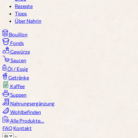
Rezepte
Tipps
Über Nahrin
Bouillon
Fonds
Gewürze
Saucen
Öl / Essig
Getränke
Kaffee
Suppen
Nahrungsergänzung
Wohlbefinden
Alle Produkte...
FAQ
Kontakt