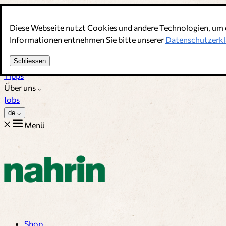
Direkt zum Inhalt
Diese Webseite nutzt Cookies und andere Technologien, um 
Bouillons, Gewürze & Nahrungsergänzung. Schweizer Qualitä
Informationen entnehmen Sie bitte unserer
Datenschutzerkl
Kundenservice
Schliessen
Rezepte
Tipps
Über uns
Jobs
de
Menü
Shop