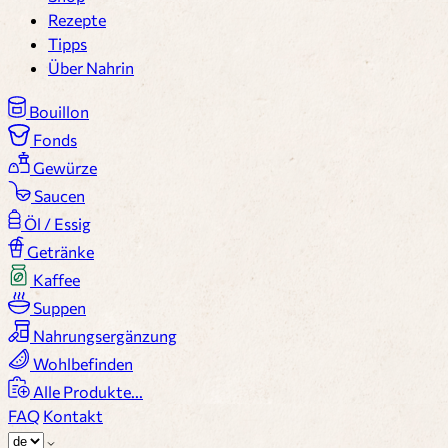
Rezepte
Tipps
Über Nahrin
Bouillon
Fonds
Gewürze
Saucen
Öl / Essig
Getränke
Kaffee
Suppen
Nahrungsergänzung
Wohlbefinden
Alle Produkte...
FAQ
Kontakt