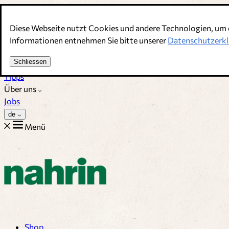
Direkt zum Inhalt
Diese Webseite nutzt Cookies und andere Technologien, um 
Bouillons, Gewürze & Nahrungsergänzung. Schweizer Qualitä
Informationen entnehmen Sie bitte unserer
Datenschutzerkl
Kundenservice
Schliessen
Rezepte
Tipps
Über uns
Jobs
de
Menü
Shop