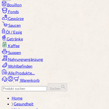
Bouillon
Fonds
Gewürze
Saucen
Öl / Essig
Getränke
Kaffee
Suppen
Nahrungsergänzung
Wohlbefinden
Alle Produkte...
Warenkorb
Suchen
Home
〉
Gesundheit