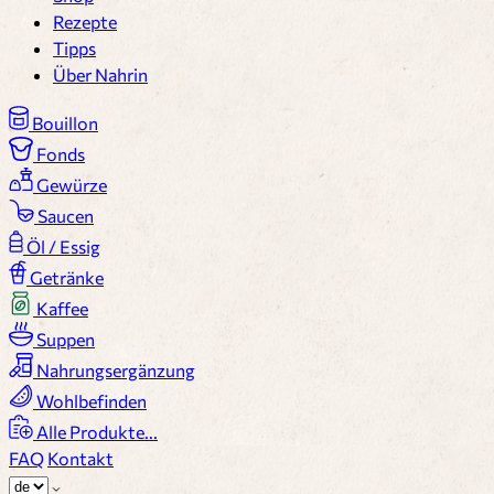
Rezepte
Tipps
Über Nahrin
Bouillon
Fonds
Gewürze
Saucen
Öl / Essig
Getränke
Kaffee
Suppen
Nahrungsergänzung
Wohlbefinden
Alle Produkte...
FAQ
Kontakt