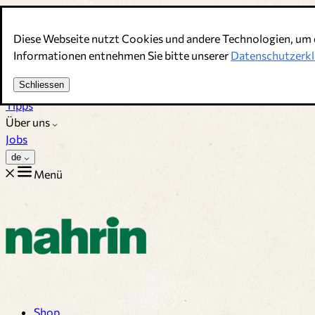
Direkt zum Inhalt
Diese Webseite nutzt Cookies und andere Technologien, um 
Bouillons, Gewürze & Nahrungsergänzung. Schweizer Qualitä
Informationen entnehmen Sie bitte unserer
Datenschutzerkl
Kundenservice
Schliessen
Rezepte
Tipps
Über uns
Jobs
de
Menü
Shop