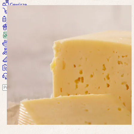
Gewürze
Saucen
Öl / Essig
Getränke
Kaffee
Suppen
Nahrungsergänzung
Wohlbefinden
Alle Produkte...
Warenkorb
Suchen