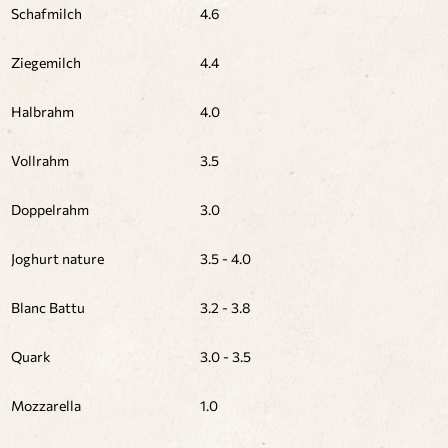
Schafmilch
4.6
Ziegemilch
4.4
Halbrahm
4.0
Vollrahm
3.5
Doppelrahm
3.0
Joghurt nature
3.5 - 4.0
Blanc Battu
3.2 - 3.8
Quark
3.0 - 3.5
Mozzarella
1.0