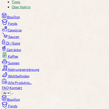
Tipps
Über Nahrin
Bouillon
Fonds
Gewürze
Saucen
Öl / Essig
Getränke
Kaffee
Suppen
Nahrungsergänzung
Wohlbefinden
Alle Produkte...
FAQ
Kontakt
Bouillon
Fonds