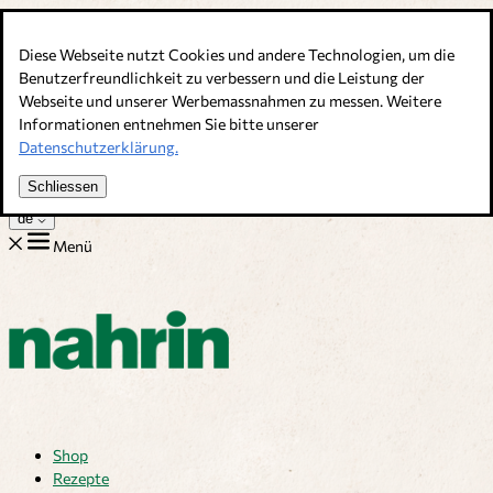
Direkt zum Inhalt
Diese Webseite nutzt Cookies und andere Technologien, um die
Bouillons, Gewürze & Nahrungsergänzung. Schweizer Qualität
Benutzerfreundlichkeit zu verbessern und die Leistung der
Webseite und unserer Werbemassnahmen zu messen. Weitere
Kundenservice
Informationen entnehmen Sie bitte unserer
Rezepte
Datenschutzerklärung.
Tipps
Über uns
Schliessen
Jobs
de
Menü
Shop
Rezepte