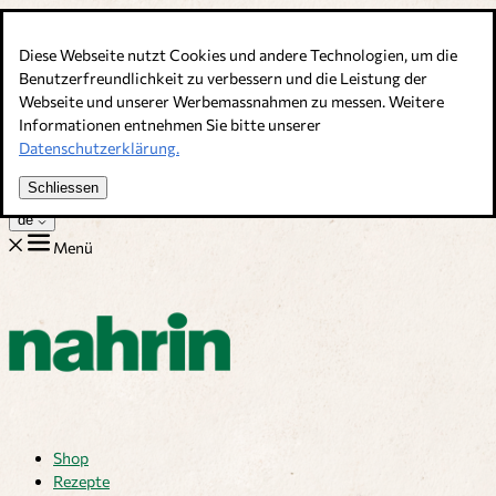
Direkt zum Inhalt
Diese Webseite nutzt Cookies und andere Technologien, um die
Bouillons, Gewürze & Nahrungsergänzung. Schweizer Qualität
Benutzerfreundlichkeit zu verbessern und die Leistung der
Webseite und unserer Werbemassnahmen zu messen. Weitere
Kundenservice
Informationen entnehmen Sie bitte unserer
Rezepte
Datenschutzerklärung.
Tipps
Über uns
Schliessen
Jobs
de
Menü
Shop
Rezepte