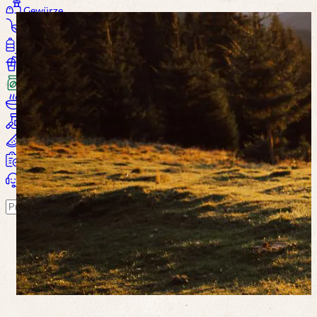
Gewürze
Saucen
Öl / Essig
Getränke
Kaffee
Suppen
Nahrungsergänzung
Wohlbefinden
Alle Produkte...
Warenkorb
Suchen