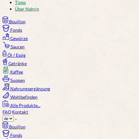
Tipps
Über Nahrin
Bouillon
Fonds
Gewürze
Saucen
Öl / Essig
Getränke
Kaffee
Suppen
Nahrungsergänzung
Wohlbefinden
Alle Produkte...
FAQ
Kontakt
Bouillon
Fonds