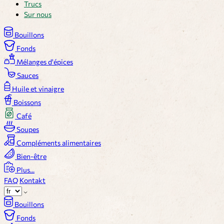
Trucs
Sur nous
Bouillons
Fonds
Mélanges d'épices
Sauces
Huile et vinaigre
Boissons
Café
Soupes
Compléments alimentaires
Bien-être
Plus...
FAQ
Kontakt
Bouillons
Fonds