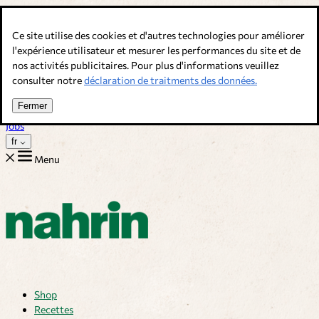
Allez au contenu
Ce site utilise des cookies et d'autres technologies pour améliorer
Bouillons, épices & compléments alimentaires. Qualité suisse.
l'expérience utilisateur et mesurer les performances du site et de
nos activités publicitaires. Pour plus d'informations veuillez
Service client
consulter notre
déclaration de traitments des données.
Recettes
Trucs
Fermer
Sur nous
Jobs
fr
Menu
Shop
Recettes